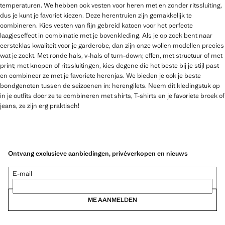
temperaturen. We hebben ook vesten voor heren met en zonder ritssluiting,
dus je kunt je favoriet kiezen. Deze herentruien zijn gemakkelijk te
combineren. Kies vesten van fijn gebreid katoen voor het perfecte
laagjeseffect in combinatie met je bovenkleding. Als je op zoek bent naar
eersteklas kwaliteit voor je garderobe, dan zijn onze wollen modellen precies
wat je zoekt. Met ronde hals, v-hals of turn-down; effen, met structuur of met
print; met knopen of ritssluitingen, kies degene die het beste bij je stijl past
en combineer ze met je favoriete herenjas. We bieden je ook je beste
bondgenoten tussen de seizoenen in: herengilets. Neem dit kledingstuk op
in je outfits door ze te combineren met shirts, T-shirts en je favoriete broek of
jeans, ze zijn erg praktisch!
Ontvang exclusieve aanbiedingen, privéverkopen en nieuws
E-mail
ME AANMELDEN