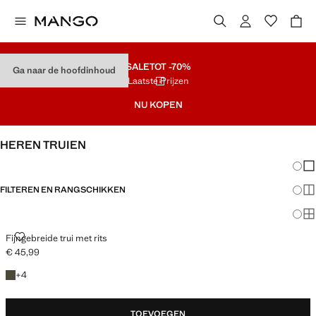
SALE
TOT -70%
Ga naar de hoofdinhoud
Laatste Prijzen
NU KOPEN
HEREN TRUIEN
Veran
En
FILTEREN EN RANGSCHIKKEN
Me
Ma
FIJNGEBREIDE TRUI MET RITS
Fijngebreide trui met rits
€ 45,99
Huidige prijs [€ 45,99 ]
+ 4 kleuren
+
4
TOEVOEGEN