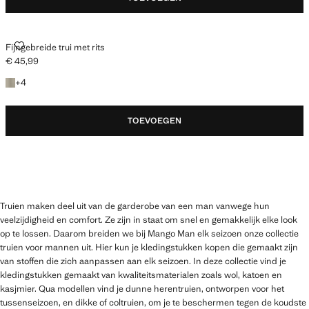
FIJNGEBREIDE TRUI MET RITS
Fijngebreide trui met rits
€ 45,99
Huidige prijs [€ 45,99 ]
+ 4 kleuren
+
4
TOEVOEGEN
Truien maken deel uit van de garderobe van een man vanwege hun
veelzijdigheid en comfort. Ze zijn in staat om snel en gemakkelijk elke look
op te lossen. Daarom breiden we bij Mango Man elk seizoen onze collectie
truien voor mannen uit. Hier kun je kledingstukken kopen die gemaakt zijn
van stoffen die zich aanpassen aan elk seizoen. In deze collectie vind je
kledingstukken gemaakt van kwaliteitsmaterialen zoals wol, katoen en
kasjmier. Qua modellen vind je dunne herentruien, ontworpen voor het
tussenseizoen, en dikke of coltruien, om je te beschermen tegen de koudste