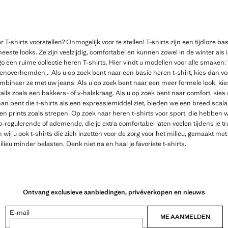
T-shirts voorstellen? Onmogelijk voor te stellen! T-shirts zijn een tijdloze ba
meeste looks. Ze zijn veelzijdig, comfortabel en kunnen zowel in de winter a
 een ruime collectie heren T-shirts. Hier vindt u modellen voor alle smaken:
noverhemden... Als u op zoek bent naar een basic heren t-shirt, kies dan v
ombineer ze met uw jeans. Als u op zoek bent naar een meer formele look, kie
ils zoals een bakkers- of v-halskraag. Als u op zoek bent naar comfort, kies 
man bent die t-shirts als een expressiemiddel ziet, bieden we een breed scal
n prints zoals strepen. Op zoek naar heren t-shirts voor sport, die hebben
o-regulerende of ademende, die je extra comfortabel laten voelen tijdens je t
j u ook t-shirts die zich inzetten voor de zorg voor het milieu, gemaakt met
ieu minder belasten. Denk niet na en haal je favoriete t-shirts.
Ontvang exclusieve aanbiedingen, privéverkopen en nieuws
E-mail
ME AANMELDEN