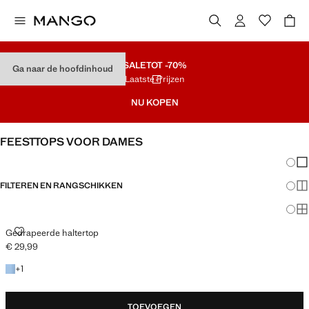
SALE
TOT -70%
Ga naar de hoofdinhoud
Laatste Prijzen
NU KOPEN
FEESTTOPS VOOR DAMES
Veran
En
FILTEREN EN RANGSCHIKKEN
Me
Ma
GEDRAPEERDE HALTERTOP
Gedrapeerde haltertop
€ 29,99
Huidige prijs [€ 29,99 ]
+ 1 kleur
+
1
TOEVOEGEN