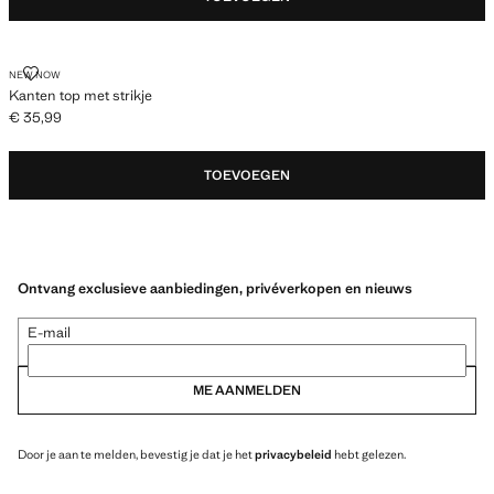
KANTEN TOP MET STRIKJE
NEW NOW
Kanten top met strikje
€ 35,99
Huidige prijs [€ 35,99 ]
TOEVOEGEN
Ontvang exclusieve aanbiedingen, privéverkopen en nieuws
E-mail
ME AANMELDEN
Door je aan te melden, bevestig je dat je het
privacybeleid
hebt gelezen.