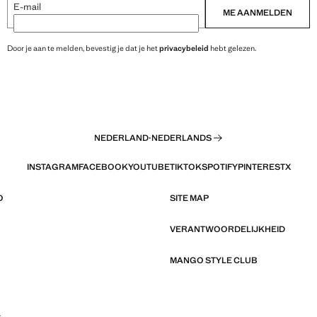
E-mail
ME AANMELDEN
Door je aan te melden, bevestig je dat je het
privacybeleid
hebt gelezen.
NEDERLAND
·
NEDERLANDS
INSTAGRAM
FACEBOOK
YOUTUBE
TIKTOK
SPOTIFY
PINTEREST
X
O
SITE MAP
VERANTWOORDELIJKHEID
MANGO STYLE CLUB
L