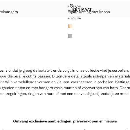
MET PARELHANGERS
RIGIDE KETTING MET KNOOP
NEW NOW
Maten
ÉÉN MAAT
relhangers
Rigide ketting met knoop
LEN MET PARELHANGERS
RIGIDE KETTING MET KN
€ 29,99
5,99 ]
Huidige prijs [€ 29,99 ]
Kleuren
loos is of dat je graag de laatste trends volgt, in onze collectie vind je oorbell
haar die bij al je outfits passen. Bijzondere details zoals schelpen en materi
ristal in verschillende vormen en kleuren, overheersen in oorbellen. Ketting
n gouden tinten en met hangers zoals munten of voorwerpen van hars. Daarnaa
tinten, zegelringen, ringen van hars of met een eenvoudige stijl zodat je ze met
Ontvang exclusieve aanbiedingen, privéverkopen en nieuws