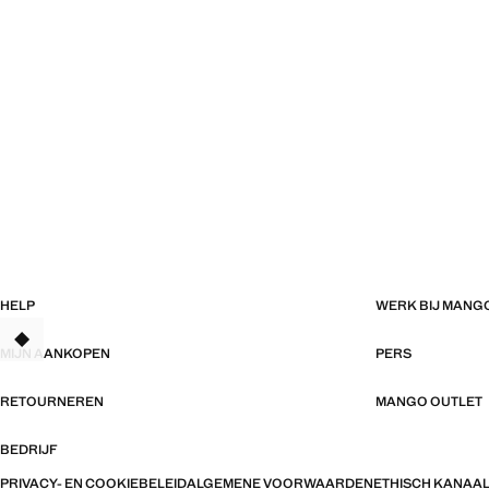
HELP
WERK BIJ MANG
TANT
MIJN AANKOPEN
PERS
RETOURNEREN
MANGO OUTLET
BEDRIJF
PRIVACY- EN COOKIEBELEID
ALGEMENE VOORWAARDEN
ETHISCH KANAA