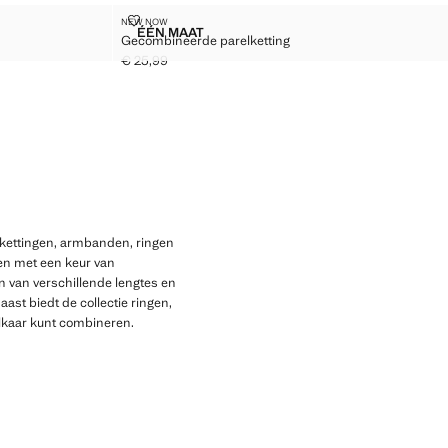
GECOMBINEERDE PARELKETTING
NEW NOW
Maten
ÉÉN MAAT
Gecombineerde parelketting
OOP
GECOMBINEERDE PARELKETTING
€ 25,99
Huidige prijs [€ 25,99 ]
en, kettingen, armbanden, ringen
alen met een keur van
en van verschillende lengtes en
st biedt de collectie ringen,
 elkaar kunt combineren.