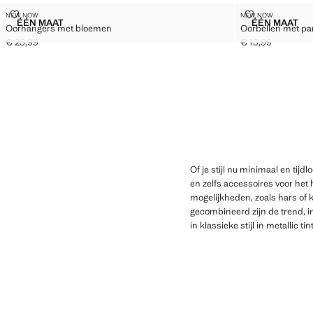
OORHANGERS MET BLOEMEN
OORBELLEN 
NEW NOW
NEW NOW
Maten
Maten
ÉÉN MAAT
ÉÉN MAAT
Oorhangers met bloemen
Oorbellen met pa
OORHANGERS MET BLOEMEN
OORBEL
€ 25,99
€ 15,99
Huidige prijs [€ 25,99 ]
Huidige prijs [€ 1
Of je stijl nu minimaal en tijd
en zelfs accessoires voor het 
mogelijkheden, zoals hars of k
gecombineerd zijn de trend, i
in klassieke stijl in metallic 