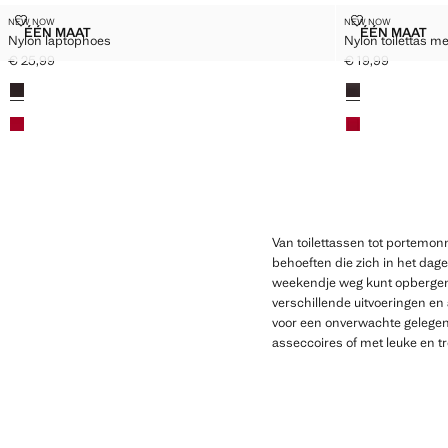
NYLON LAPTOPHOES
NYLON TOILE
NEW NOW
NEW NOW
Maten
Maten
ÉÉN MAAT
ÉÉN MAAT
Nylon laptophoes
Nylon toilettas m
NYLON LAPTOPHOES
NYLON T
€ 25,99
€ 19,99
Huidige prijs [€ 25,99 ]
Huidige prijs [€ 1
Kleuren
Kleuren
Van toilettassen tot portemonn
behoeften die zich in het dage
weekendje weg kunt opbergen.
verschillende uitvoeringen en
voor een onverwachte gelegenh
asseccoires of met leuke en tre