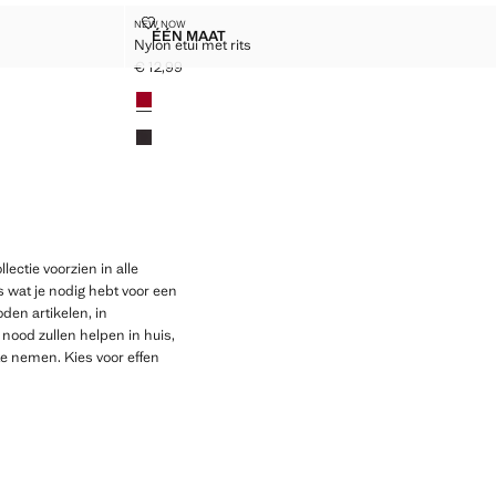
NYLON ETUI MET RITS
NEW NOW
Maten
ÉÉN MAAT
Nylon etui met rits
ENGSEL
NYLON ETUI MET RITS
€ 12,99
Huidige prijs [€ 12,99 ]
Kleuren
ectie voorzien in alle
es wat je nodig hebt voor een
en artikelen, in
nood zullen helpen in huis,
e nemen. Kies voor effen