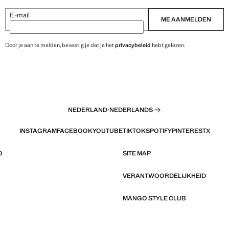
E-mail
ME AANMELDEN
Door je aan te melden, bevestig je dat je het
privacybeleid
hebt gelezen.
NEDERLAND
·
NEDERLANDS
INSTAGRAM
FACEBOOK
YOUTUBE
TIKTOK
SPOTIFY
PINTEREST
X
O
SITE MAP
VERANTWOORDELIJKHEID
MANGO STYLE CLUB