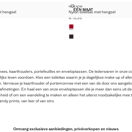
TTAS MET HENGSEL
NYLON TOILETTAS MET HENGSEL
NEW NOW
Maten
ÉÉN MAAT
et hengsel
Nylon toilettas met hengsel
OILETTAS MET HENGSEL
NYLON TOILETTAS MET H
€ 19,99
9,99 ]
Huidige prijs [€ 19,99 ]
Kleuren
ees, kaarthouders, portefeuilles en enveloptassen. De lederwaren in onze coll
lijks leven voordoen. Kies een toilettas waarin je je dagelijkse make-up of all
 Vernieuw je kaarthouder of portemonnee met een van de door ons aangebod
 afmetingen. En haal een van onze enveloptassen die je meer dan eens uit de 
eid of om een wandeling te maken en alleen het uiterst noodzakelijke mee t
ndy prints, van leer of van stro.
Ontvang exclusieve aanbiedingen, privéverkopen en nieuws