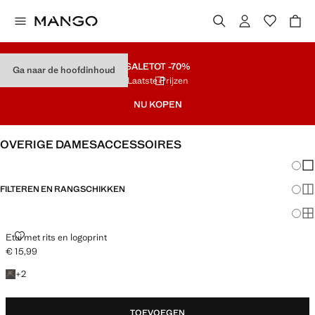
SALE
TOT -70%
Ga naar de hoofdinhoud
Laatste Prijzen
NU KOPEN
OVERIGE DAMESACCESSOIRES
Veran
En
FILTEREN EN RANGSCHIKKEN
Me
Ma
ETUI MET RITS EN LOGOPRINT
Etui met rits en logoprint
€ 15,99
Huidige prijs [€ 15,99 ]
+ 2 kleuren
+
2
TOEVOEGEN