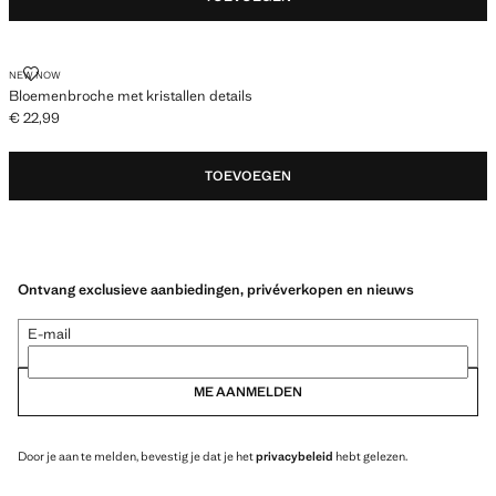
BLOEMENBROCHE MET KRISTALLEN DETAILS
NEW NOW
Bloemenbroche met kristallen details
€ 22,99
Huidige prijs [€ 22,99 ]
TOEVOEGEN
Ontvang exclusieve aanbiedingen, privéverkopen en nieuws
E-mail
ME AANMELDEN
Door je aan te melden, bevestig je dat je het
privacybeleid
hebt gelezen.