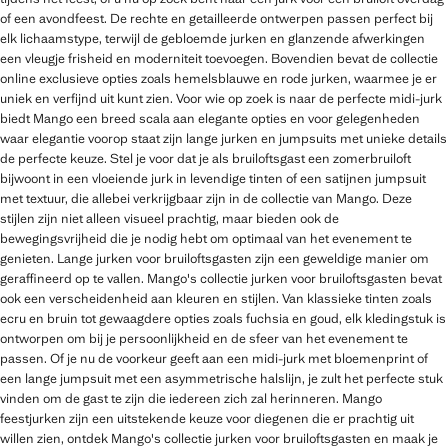
of een avondfeest. De rechte en getailleerde ontwerpen passen perfect bij
elk lichaamstype, terwijl de gebloemde jurken en glanzende afwerkingen
een vleugje frisheid en moderniteit toevoegen. Bovendien bevat de collectie
online exclusieve opties zoals hemelsblauwe en rode jurken, waarmee je er
uniek en verfijnd uit kunt zien. Voor wie op zoek is naar de perfecte midi-jurk
biedt Mango een breed scala aan elegante opties en voor gelegenheden
waar elegantie voorop staat zijn lange jurken en jumpsuits met unieke details
de perfecte keuze. Stel je voor dat je als bruiloftsgast een zomerbruiloft
bijwoont in een vloeiende jurk in levendige tinten of een satijnen jumpsuit
met textuur, die allebei verkrijgbaar zijn in de collectie van Mango. Deze
stijlen zijn niet alleen visueel prachtig, maar bieden ook de
bewegingsvrijheid die je nodig hebt om optimaal van het evenement te
genieten. Lange jurken voor bruiloftsgasten zijn een geweldige manier om
geraffineerd op te vallen. Mango's collectie jurken voor bruiloftsgasten bevat
ook een verscheidenheid aan kleuren en stijlen. Van klassieke tinten zoals
ecru en bruin tot gewaagdere opties zoals fuchsia en goud, elk kledingstuk is
ontworpen om bij je persoonlijkheid en de sfeer van het evenement te
passen. Of je nu de voorkeur geeft aan een midi-jurk met bloemenprint of
een lange jumpsuit met een asymmetrische halslijn, je zult het perfecte stuk
vinden om de gast te zijn die iedereen zich zal herinneren. Mango
feestjurken zijn een uitstekende keuze voor diegenen die er prachtig uit
willen zien, ontdek Mango's collectie jurken voor bruiloftsgasten en maak je