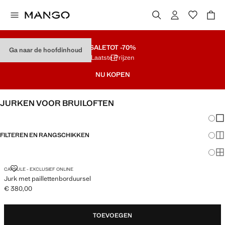
SALE
TOT -70%
Ga naar de hoofdinhoud
Laatste Prijzen
NU KOPEN
JURKEN VOOR BRUILOFTEN
Veran
En
FILTEREN EN RANGSCHIKKEN
Me
Ma
JURK MET PAILLETTENBORDUURSEL
CAPSULE - EXCLUSIEF ONLINE
Jurk met paillettenborduursel
€ 380,00
Huidige prijs [€ 380,00 ]
TOEVOEGEN