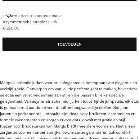
ASYMMETRISCHE STRAPLESS JURK
NEW NOW - CAPSULE - EXCLUSIEF ONLINE
Asymmetrische strapless jurk
€ 270,00
Huidige prijs [€ 270,00 ]
TOEVOEGEN
Mango's collectie jurken voor bruiloftsgasten is het toppunt van elegantie en
veelzijdigheid. Ontworpen om van jou de perfecte gast te maken, bevat deze
selectie een verscheidenheid aan stijlen die passen bij elke speciale
gelegenheid. Van asymmetrische midi jurken tot verfijnde jumpsuits, elk stuk
is gemaakt met aandacht voor detail en hoogwaardige stoffen. Satijnen
jurken en gedrapeerde jumpsuits zijn ideaal voor bruiloften, ceremonies en
formele evenementen en zorgen ervoor dat u opvalt met gratie en stijl.
Kiezen voor bruidsjurken van Mango biedt meerdere voordelen. Niet alleen
zorgen ze voor een onberispelijke look, maar ze garanderen ook comfort
tijdens het feest, of u nu op zoek bent naar een jurk voor een bruiloft overdag