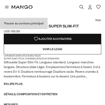
Choisissez une couleur
Couleur Noir sélectionnée
Couleur Bleu encre
Couleur Bleu marine foncé
Noir
Passer au contenu principal
VESTE COSTUME PARÍS SUPER SLIM-FIT
US$ 199,99
Prix actuel [US$ 199,99 ]
AJOUTER AUX FAVORIS
VOIR LE LOOK
LIVRAISON GRATUITE EN BOUTIQUE
SUPER SLIM FIT
COL CHEMISE
LONGUEUR STANDARD
Silhouette Super Slim Fit. Longueur standard. Longueur manches
longues. Structure plate Léger. Emplacement fermeture à l’avant. Col à
revers En V. Doublure rembourrage Doublure seule. Revers crantés à
boutonnière. Fermeture à boutons sur le devant. Une poche
passepoilée sur la poitrine. Deux poches à rabat à l’avant. Poignets à
EN LIRE PLUS
patte boutonnée. Hem with two side slits. Poche intérieure. Doublure
intérieure. Super slim-fit. Comfort Stretch : Tissu élastique pour plus de
DÉTAILS, COMPOSITION ET ENTRETIEN
confort. Imprimé à carreaux prince de galles. Tissu stretch. Col à
revers. Poche passepoilée sur la poitrine. Deux poches passepoilées et
à rabat sur le devant. Manches longues boutonnées. Trois poches
MESURES