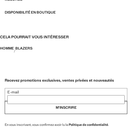
intérieures. Double fente à l’arrière sur le bas. Doublure. Deux poches
intérieures. Collection tailleur. Confort : Ce vêtement offre une liberté de
DISPONIBILITÉ EN BOUTIQUE
mouvement totale et retrouve sa forme initiale
CELA POURRAIT VOUS INTÉRESSER
HOMME
BLAZERS
Recevez promotions exclusives, ventes privées et nouveautés
E-mail
M’INSCRIRE
En vous inscrivant, vous confirmez avoir lu la
Politique de confidentialité
.