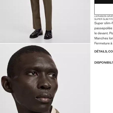
LIVRAISON GRA
SUPER SLIM FIT
Super slim-f
passepoilée 
le devant. Po
Manches lon
Fermeture à 
DÉTAILS, C
DISPONIBIL