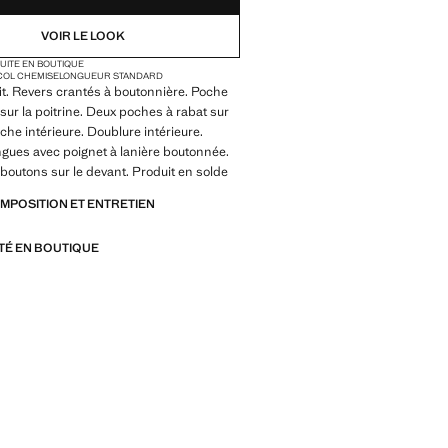
VOIR LE LOOK
TUITE EN BOUTIQUE
COL CHEMISE
LONGUEUR STANDARD
it. Revers crantés à boutonnière. Poche
sur la poitrine. Deux poches à rabat sur
che intérieure. Doublure intérieure.
gues avec poignet à lanière boutonnée.
boutons sur le devant. Produit en solde
OMPOSITION ET ENTRETIEN
ITÉ EN BOUTIQUE