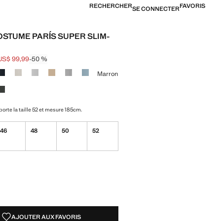
RECHERCHER
FAVORIS
SE CONNECTER
OSTUME PARÍS SUPER SLIM-
US$ 99,99
-50 %
barré [US$ 199,99 ]
[US$ 99,99 ]
ne couleur
Marron
orte la taille 52 et mesure 185cm.
46
48
50
52
TÉS !
LE. JE LE VEUX !
AJOUTER AUX FAVORIS