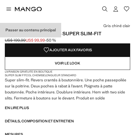
Choisissez une couleur
Couleur Bleu encre
Couleur Noir
Couleur Bleu marine foncé
Gris chiné clair
Passer au contenu principal
VESTE COSTUME PARÍS SUPER SLIM-FIT
US$ 199,99
US$ 99,99
-50 %
Prix initial barré [US$ 199,99 ]
Prix actuel [US$ 99,99 ]
AJOUTER AUX FAVORIS
VOIR LE LOOK
LIVRAISON GRATUITE EN BOUTIQUE
SUPER SLIM FIT
COL CHEMISE
LONGUEUR STANDARD
Super slim-fit. Revers crantés à boutonnière. Une poche passepoilée
sur la poitrine. Deux poches à rabat à l’avant. Poignets à patte
boutonnée. Poche intérieure. Doublure intérieure. Hem with two side
slits. Fermeture à boutons sur le devant. Produit en solde
EN LIRE PLUS
DÉTAILS, COMPOSITION ET ENTRETIEN
MESURES