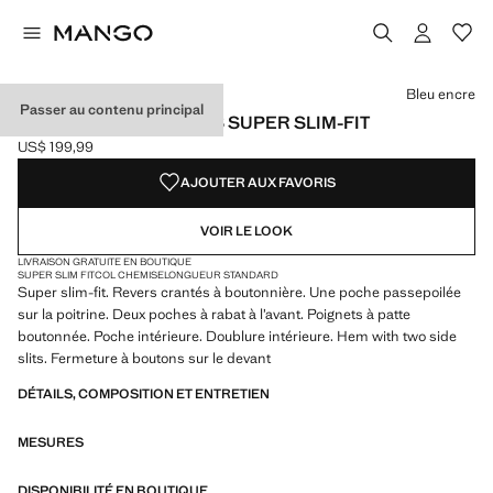
Choisissez une couleur
Couleur Bleu encre sélectionnée
Couleur Noir
Couleur Bleu marine foncé
Bleu encre
Passer au contenu principal
VESTE COSTUME PARÍS SUPER SLIM-FIT
US$ 199,99
Prix actuel [US$ 199,99 ]
AJOUTER AUX FAVORIS
VOIR LE LOOK
LIVRAISON GRATUITE EN BOUTIQUE
SUPER SLIM FIT
COL CHEMISE
LONGUEUR STANDARD
Super slim-fit. Revers crantés à boutonnière. Une poche passepoilée
sur la poitrine. Deux poches à rabat à l’avant. Poignets à patte
boutonnée. Poche intérieure. Doublure intérieure. Hem with two side
slits. Fermeture à boutons sur le devant
DÉTAILS, COMPOSITION ET ENTRETIEN
MESURES
DISPONIBILITÉ EN BOUTIQUE