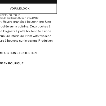
VOIR LE LOOK
TUITE EN BOUTIQUE
COL CHEMISE
LONGUEUR STANDARD
it. Revers crantés à boutonnière. Une
oilée sur la poitrine. Deux poches à
ant. Poignets à patte boutonnée. Poche
Doublure intérieure. Hem with two side
ture à boutons sur le devant. Produit en
OMPOSITION ET ENTRETIEN
ITÉ EN BOUTIQUE