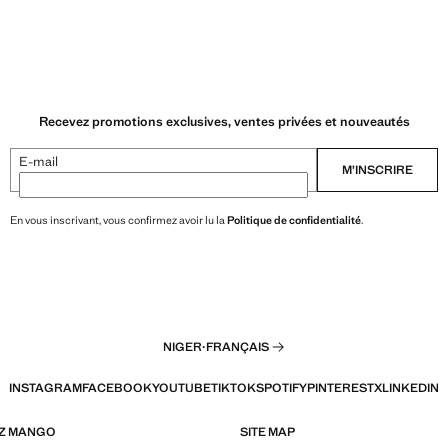
Recevez promotions exclusives, ventes privées et nouveautés
E-mail
M’INSCRIRE
En vous inscrivant, vous confirmez avoir lu la
Politique de confidentialité
.
NIGER
·
FRANÇAIS
INSTAGRAM
FACEBOOK
YOUTUBE
TIKTOK
SPOTIFY
PINTEREST
X
LINKEDIN
EZ MANGO
SITE MAP