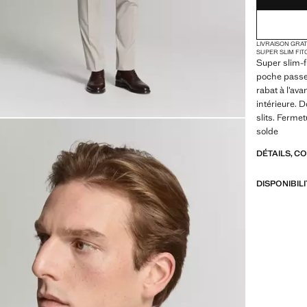
LIVRAISON GRA
SUPER SLIM FIT
Super slim-f
poche passep
rabat à l’av
intérieure. 
slits. Ferme
solde
DÉTAILS, C
DISPONIBIL