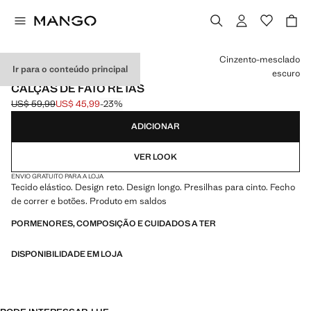
Selecione uma cor
Cinzento-mesclado
Ir para o conteúdo principal
escuro
CALÇAS DE FATO RETAS
US$ 59,99
US$ 45,99
-23%
Preço inicial riscado [US$ 59,99 ]
Preço atual [US$ 45,99 ]
ADICIONAR
VER LOOK
ENVIO GRATUITO PARA A LOJA
Tecido elástico. Design reto. Design longo. Presilhas para cinto. Fecho
de correr e botões. Produto em saldos
PORMENORES, COMPOSIÇÃO E CUIDADOS A TER
DISPONIBILIDADE EM LOJA