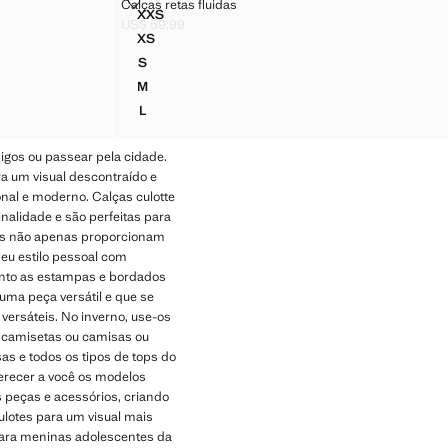
CALÇAS RETAS FLUIDAS
Calças retas fluidas
Tamanhos
XXS
CALÇAS RETAS FLUIDAS
US$ 59,99
Preço atual [US$ 59,99 ]
XS
CALÇAS RETAS FLUIDAS
S
CALÇAS RETAS FLUIDAS
M
CALÇAS RETAS FLUIDAS
L
CALÇAS RETAS FLUIDAS
migos ou passear pela cidade.
ra um visual descontraído e
onal e moderno. Calças culotte
alidade e são perfeitas para
les não apenas proporcionam
eu estilo pessoal com
uanto as estampas e bordados
uma peça versátil e que se
versáteis. No inverno, use-os
 camisetas ou camisas ou
s e todos os tipos de tops do
erecer a você os modelos
 peças e acessórios, criando
ulotes para um visual mais
 para meninas adolescentes da