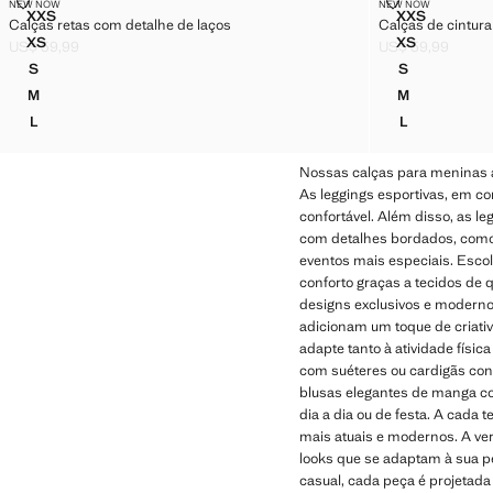
CALÇAS RETAS COM DETALHE DE LAÇOS
CALÇAS DE C
NEW NOW
NEW NOW
Tamanhos
Tamanhos
XXS
XXS
Calças retas com detalhe de laços
Calças de cintur
CALÇAS RETAS COM DETALHE DE LAÇOS
CALÇAS DE
XS
XS
US$ 59,99
US$ 59,99
CALÇAS RETAS COM DETALHE DE LAÇOS
CALÇAS DE
Preço atual [US$ 59,99 ]
Preço atual [US$ 
S
S
CALÇAS RETAS COM DETALHE DE LAÇOS
CALÇAS DE 
M
M
CALÇAS RETAS COM DETALHE DE LAÇOS
CALÇAS DE 
L
L
CALÇAS RETAS COM DETALHE DE LAÇOS
CALÇAS DE 
Nossas calças para meninas ad
As leggings esportivas, em co
confortável. Além disso, as l
com detalhes bordados, como 
eventos mais especiais. Esco
conforto graças a tecidos de
designs exclusivos e moderno
adicionam um toque de criativ
adapte tanto à atividade físi
com suéteres ou cardigãs con
blusas elegantes de manga co
dia a dia ou de festa. A cad
mais atuais e modernos. A ve
looks que se adaptam à sua pe
casual, cada peça é projetada