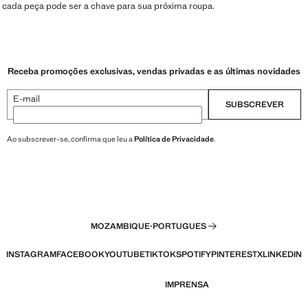
cada peça pode ser a chave para sua próxima roupa.
Receba promoções exclusivas, vendas privadas e as últimas novidades
E-mail
SUBSCREVER
Ao subscrever-se, confirma que leu a
Política de Privacidade
.
MOZAMBIQUE
·
PORTUGUES
INSTAGRAM
FACEBOOK
YOUTUBE
TIKTOK
SPOTIFY
PINTEREST
X
LINKEDIN
IMPRENSA