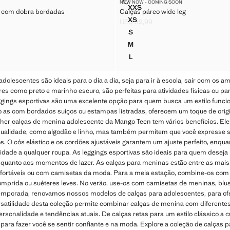
INTURA COM DOBRA BORDADAS
CALÇAS PÁREO WIDE LEG
NEW NOW - COMING SOON
Tamanhos
XXS
a com dobra bordadas
Calças páreo wide leg
 CINTURA COM DOBRA BORDADAS
CALÇAS PÁREO WIDE LEG
XS
US$ 59,99
 CINTURA COM DOBRA BORDADAS
CALÇAS PÁREO WIDE LEG
59,99 ]
Preço atual [US$ 59,99 ]
S
CINTURA COM DOBRA BORDADAS
CALÇAS PÁREO WIDE LEG
M
CINTURA COM DOBRA BORDADAS
CALÇAS PÁREO WIDE LEG
L
CINTURA COM DOBRA BORDADAS
CALÇAS PÁREO WIDE LEG
olescentes são ideais para o dia a dia, seja para ir à escola, sair com os a
res como preto e marinho escuro, são perfeitas para atividades físicas ou pa
eggings esportivas são uma excelente opção para quem busca um estilo funci
as com bordados suíços ou estampas listradas, oferecem um toque de origin
lher calças de menina adolescente da Mango Teen tem vários benefícios. E
 qualidade, como algodão e linho, mas também permitem que você expresse s
s. O cós elástico e os cordões ajustáveis garantem um ajuste perfeito, enq
idade a qualquer roupa. As leggings esportivas são ideais para quem deseja 
ca quanto aos momentos de lazer. As calças para meninas estão entre as mais 
fortáveis ou com camisetas da moda. Para a meia estação, combine-os com
mprida ou suéteres leves. No verão, use-os com camisetas de meninas, blusa
a temporada, renovamos nossos modelos de calças para adolescentes, para of
rsatilidade desta coleção permite combinar calças de menina com diferentes
rsonalidade e tendências atuais. De calças retas para um estilo clássico a c
 para fazer você se sentir confiante e na moda. Explore a coleção de calças