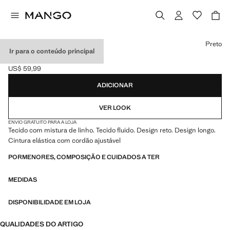
Selecione uma cor
Preto
Ir para o conteúdo principal
CALÇAS RETAS LINHO
US$ 59,99
Preço atual [US$ 59,99 ]
ADICIONAR
VER LOOK
ENVIO GRATUITO PARA A LOJA
Tecido com mistura de linho. Tecido fluido. Design reto. Design longo.
Cintura elástica com cordão ajustável
PORMENORES, COMPOSIÇÃO E CUIDADOS A TER
MEDIDAS
DISPONIBILIDADE EM LOJA
QUALIDADES DO ARTIGO