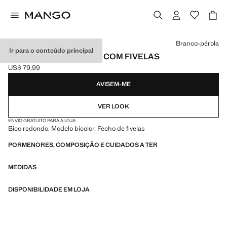
Selecione uma cor
Branco-pérola
Ir para o conteúdo principal
SANDÁLIA DE CROCHÉ COM FIVELAS
US$ 79,99
Preço atual [US$ 79,99 ]
AVISEM-ME
VER LOOK
ENVIO GRATUITO PARA A LOJA
Bico redondo. Modelo bicolor. Fecho de fivelas
PORMENORES, COMPOSIÇÃO E CUIDADOS A TER
MEDIDAS
DISPONIBILIDADE EM LOJA