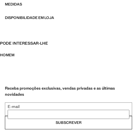
ainda mais duradouras, versáteis e intemporais
MEDIDAS
DISPONIBILIDADE EM LOJA
PODE INTERESSAR-LHE
HOMEM
Receba promoções exclusivas, vendas privadas e as últimas
novidades
E-mail
SUBSCREVER