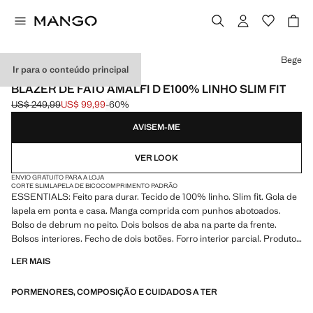
Selecione uma cor
Bege
Ir para o conteúdo principal
ESSENTIALS
BLAZER DE FATO AMALFI D E100% LINHO SLIM FIT
US$ 249,99
US$ 99,99
-60%
Preço inicial riscado [US$ 249,99 ]
Preço atual [US$ 99,99 ]
AVISEM-ME
VER LOOK
ENVIO GRATUITO PARA A LOJA
CORTE SLIM
LAPELA DE BICO
COMPRIMENTO PADRÃO
ESSENTIALS: Feito para durar. Tecido de 100% linho. Slim fit. Gola de
lapela em ponta e casa. Manga comprida com punhos abotoados.
Bolso de debrum no peito. Dois bolsos de aba na parte da frente.
Bolsos interiores. Fecho de dois botões. Forro interior parcial. Produto
em saldos
LER MAIS
ESSENTIALS: Feitos para durar. Reforçámos as nossas exigências de
PORMENORES, COMPOSIÇÃO E CUIDADOS A TER
qualidade com novos testes de resistência aplicados às nossas peças.
Concebidas com uma atenção especial dada à confeção, são agora