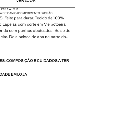
VER LOOK
 PARA A LOJA
A DE CAMISA
COMPRIMENTO PADRÃO
 Feito para durar. Tecido de 100%
it. Lapelas com corte em V e botoeira.
ida com punhos abotoados. Bolso de
ito. Dois bolsos de aba na parte da
os interiores. Fecho de dois botões. Forro
ial
S, COMPOSIÇÃO E CUIDADOS A TER
 Feitos para durar. Reforçámos as
ências de qualidade com novos testes de
 aplicados às nossas peças. Concebidas
IDADE EM LOJA
nção especial dada à confeção, são
mais duradouras, versáteis e