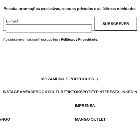
Receba promoções exclusivas, vendas privadas e as últimas novidades
E-mail
SUBSCREVER
Ao subscrever-se, confirma que leu a
Política de Privacidade
.
MOZAMBIQUE
·
PORTUGUES
INSTAGRAM
FACEBOOK
YOUTUBE
TIKTOK
SPOTIFY
PINTEREST
X
LINKEDIN
IMPRENSA
MANGO
MANGO OUTLET