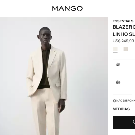
ESSENTIALS
BLAZER 
LINHO SL
US$ 249,99
Preço atual 
Selecione u
46
Não dispo
56
Não dispo
ÚLTIMAS UNIDA
NÃO DISPONÍ
MEDIDAS