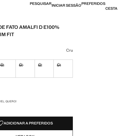
PESQUISAR
PREFERIDOS
INICIAR SESSÃO
CESTA
DE FATO AMALFI D E100%
IM FIT
[US$ 249,99 ]
ma cor
Cru
48
50
52
54
nível. Quero!
Não disponível. Quero!
Não disponível. Quero!
Não disponível. Quero!
Não disponível. Quero!
nível. Quero!
DES!
VEL. QUERO!
ADICIONAR A PREFERIDOS