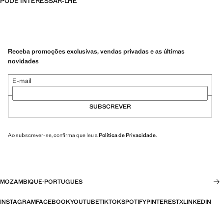
PODE INTERESSAR-LHE
Receba promoções exclusivas, vendas privadas e as últimas
novidades
E-mail
SUBSCREVER
Ao subscrever-se, confirma que leu a
Política de Privacidade
.
MOZAMBIQUE
·
PORTUGUES
INSTAGRAM
FACEBOOK
YOUTUBE
TIKTOK
SPOTIFY
PINTEREST
X
LINKEDIN