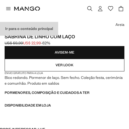
Selecione uma cor
Areia
Ir para o conteúdo principal
CELEBRATION
SABRINA DE LINHO COM LAÇO
US$ 59,99
US$ 22,99
-62%
Preço inicial riscado [US$ 59,99 ]
Preço atual [US$ 22,99 ]
AVISEM-ME
VER LOOK
ENVIO GRATUITO PARA A LOJA
Bico redondo. Pormenor de laço. Sem fecho. Coleção festa, cerimónia
e comunhão. Produto em saldos
PORMENORES, COMPOSIÇÃO E CUIDADOS A TER
DISPONIBILIDADE EM LOJA