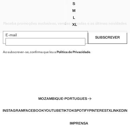
S
MÉTRICA COM ESTAMPADO DE ONDAS
BLUSA ESTAMPADA PAISLEY
M
MÉTRICA COM ESTAMPADO DE ONDAS
BLUSA ESTAMPADA PAISLEY
L
MÉTRICA COM ESTAMPADO DE ONDAS
BLUSA ESTAMPADA PAISLEY
Receba promoções exclusivas, vendas privadas e as últimas novidades
XL
IMÉTRICA COM ESTAMPADO DE ONDAS
BLUSA ESTAMPADA PAISLEY
E-mail
SUBSCREVER
Ao subscrever-se, confirma que leu a
Política de Privacidade
.
MOZAMBIQUE
·
PORTUGUES
INSTAGRAM
FACEBOOK
YOUTUBE
TIKTOK
SPOTIFY
PINTEREST
X
LINKEDIN
IMPRENSA