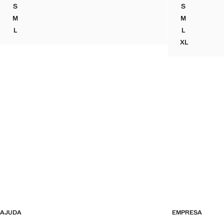
S
S
TOP HALTER ESTAMPADO
BLUSA ASSI
M
M
TOP HALTER ESTAMPADO
BLUSA ASSI
L
L
TOP HALTER ESTAMPADO
BLUSA ASSI
XL
BLUSA ASS
AJUDA
EMPRESA