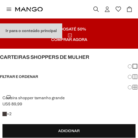
SALDOS
ATÉ 50%
Ir para o conteúdo principal
COMPRAR AGORA
CARTEIRAS SHOPPERS DE MULHER
Mudar
Mos
FILTRAR E ORDENAR
Mos
Mo
CARTEIRA SHOPPER TAMANHO GRANDE
Carteira shopper tamanho grande
US$ 89,99
Preço atual [US$ 89,99 ]
+2 cores
+
2
ADICIONAR