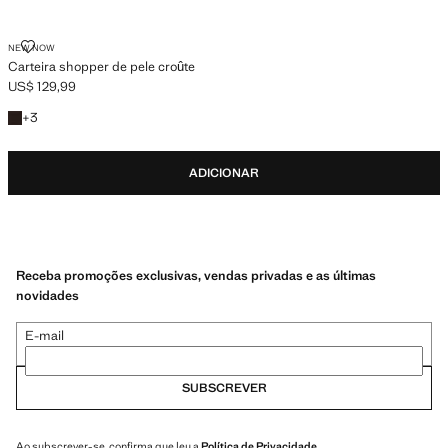
CARTEIRA SHOPPER DE PELE CROÛTE
NEW NOW
Carteira shopper de pele croûte
US$ 129,99
Preço atual [US$ 129,99 ]
+3 cores
+
3
ADICIONAR
Receba promoções exclusivas, vendas privadas e as últimas
novidades
E-mail
SUBSCREVER
Ao subscrever-se, confirma que leu a
Política de Privacidade
.