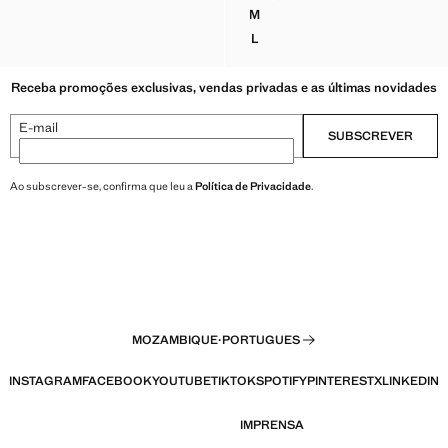
ado [US$ 45,99 ]
22,99 ]
Preço inicial riscado [US$ 45,99 ]
Preço atual [US$ 22,99 ]
M
IQUÍNI DE LEOPARDO
CUEQUINHA DE BIQUÍNI CLÁS
L
IQUÍNI DE LEOPARDO
CUEQUINHA DE BIQUÍNI CLÁS
Receba promoções exclusivas, vendas privadas e as últimas novidades
E-mail
SUBSCREVER
Ao subscrever-se, confirma que leu a
Política de Privacidade
.
MOZAMBIQUE
·
PORTUGUES
INSTAGRAM
FACEBOOK
YOUTUBE
TIKTOK
SPOTIFY
PINTEREST
X
LINKEDIN
IMPRENSA