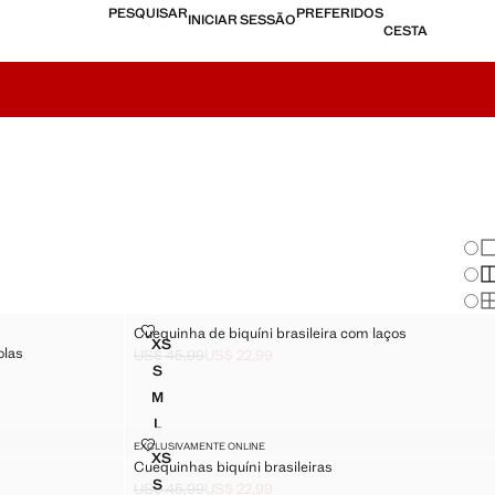
PESQUISAR
PREFERIDOS
INICIAR SESSÃO
CESTA
Muda
Mo
Mo
Mo
IRA ÀS BOLAS
CUEQUINHA DE BIQUÍNI BRASILEIRA COM LAÇOS
Cuequinha de biquíni brasileira com laços
Tamanhos
XS
olas
ILEIRA ÀS BOLAS
CUEQUINHA DE BIQUÍNI BRASILEIRA COM LAÇ
US$ 45,99
US$ 22,99
Preço inicial riscado [US$ 45,99 ]
Preço atual [US$ 22,99 ]
S
ILEIRA ÀS BOLAS
CUEQUINHA DE BIQUÍNI BRASILEIRA COM LAÇ
M
ILEIRA ÀS BOLAS
CUEQUINHA DE BIQUÍNI BRASILEIRA COM LAÇ
L
ILEIRA ÀS BOLAS
CUEQUINHA DE BIQUÍNI BRASILEIRA COM LAÇ
CA
CUEQUINHAS BIQUÍNI BRASILEIRAS
EXCLUSIVAMENTE ONLINE
Tamanhos
XS
Cuequinhas biquíni brasileiras
SSICA
CUEQUINHAS BIQUÍNI BRASILEIRAS
S
US$ 45,99
US$ 22,99
SICA
CUEQUINHAS BIQUÍNI BRASILEIRAS