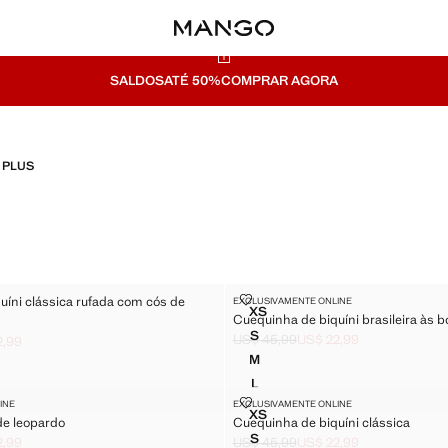
SALDOS
ATÉ 50%
COMPRAR AGORA
 PLUS
E BIQUÍNI CLÁSSICA RUFADA COM CÓS DE CORTINA
CUEQUINHA DE BIQUÍNI BRASILE
uíni clássica rufada com cós de
EXCLUSIVAMENTE ONLINE
Tamanhos
XS
Cuequinha de biquíni brasileira às b
DE BIQUÍNI CLÁSSICA RUFADA COM CÓS DE CORTINA
CUEQUINHA DE BIQUÍNI BRAS
S
US$ 45,99
US$ 22,99
2,99
DE BIQUÍNI CLÁSSICA RUFADA COM CÓS DE CORTINA
CUEQUINHA DE BIQUÍNI BRAS
Preço inicial riscado [US$ 45,99 ]
Preço atual [US$ 22,99 ]
ado [US$ 45,99 ]
22,99 ]
M
DE BIQUÍNI CLÁSSICA RUFADA COM CÓS DE CORTINA
CUEQUINHA DE BIQUÍNI BRAS
L
DE BIQUÍNI CLÁSSICA RUFADA COM CÓS DE CORTINA
CUEQUINHA DE BIQUÍNI BRAS
UÍNI DE LEOPARDO
CUEQUINHA DE BIQUÍNI CLÁSSI
INE
EXCLUSIVAMENTE ONLINE
Tamanhos
XS
de leopardo
Cuequinha de biquíni clássica
IQUÍNI DE LEOPARDO
CUEQUINHA DE BIQUÍNI CLÁ
S
2,99
US$ 45,99
US$ 22,99
IQUÍNI DE LEOPARDO
CUEQUINHA DE BIQUÍNI CLÁS