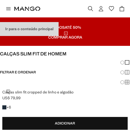
SALDOS
ATÉ 50%
Ir para o conteúdo principal
COMPRAR AGORA
CALÇAS SLIM FIT DE HOMEM
Mudar
Mos
FILTRAR E ORDENAR
Mos
Mo
CALÇAS SLIM FIT CROPPED DE LINHO E ALGODÃO
Calças slim fit cropped de linho e algodão
US$ 79,99
Preço atual [US$ 79,99 ]
+6 cores
+
6
ADICIONAR