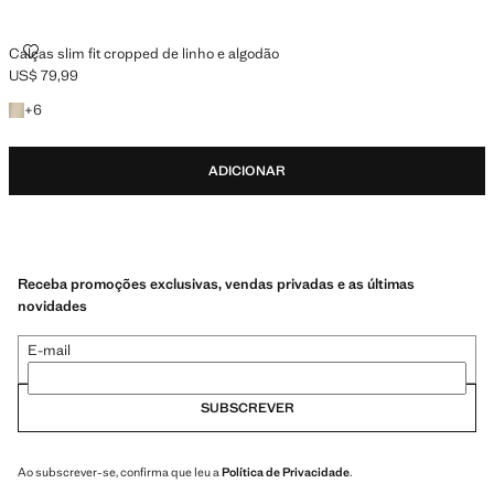
CALÇAS SLIM FIT CROPPED DE LINHO E ALGODÃO
Calças slim fit cropped de linho e algodão
US$ 79,99
Preço atual [US$ 79,99 ]
+6 cores
+
6
ADICIONAR
Receba promoções exclusivas, vendas privadas e as últimas
novidades
E-mail
SUBSCREVER
Ao subscrever-se, confirma que leu a
Política de Privacidade
.