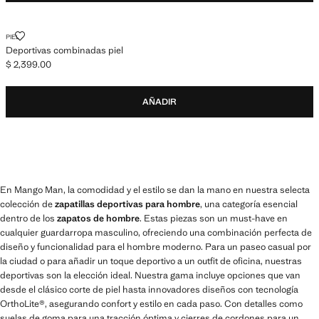
DEPORTIVAS COMBINADAS PIEL
PIEL
Deportivas combinadas piel
$ 2,399.00
Precio actual [$ 2,399.00 ]
AÑADIR
En Mango Man, la comodidad y el estilo se dan la mano en nuestra selecta
colección de
zapatillas deportivas para hombre
, una categoría esencial
dentro de los
zapatos de hombre
. Estas piezas son un must-have en
cualquier guardarropa masculino, ofreciendo una combinación perfecta de
diseño y funcionalidad para el hombre moderno. Para un paseo casual por
la ciudad o para añadir un toque deportivo a un outfit de oficina, nuestras
deportivas son la elección ideal. Nuestra gama incluye opciones que van
desde el clásico corte de piel hasta innovadores diseños con tecnología
OrthoLite®, asegurando confort y estilo en cada paso. Con detalles como
suelas de goma para una tracción óptima y cierres de cordones para un