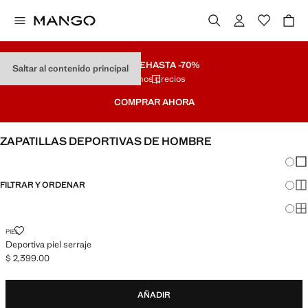
REMATE
HASTA -70%
Saltar al contenido principal
Últimos precios
COMPRAR AHORA
ZAPATILLAS DEPORTIVAS DE HOMBRE
Cambi
Mos
FILTRAR Y ORDENAR
Mos
Mos
DEPORTIVA PIEL SERRAJE
PIEL
Deportiva piel serraje
$ 2,399.00
Precio actual [$ 2,399.00 ]
AÑADIR