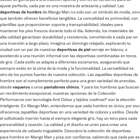
ajuste perfecto, cada par es una muestra de artesanía y calidad. Las
deportivas de hombre
de Mango Man no solo son un símbolo de moda, sino
que también ofrecen beneficios tangibles. La comodidad es primordial, con
plantillas que proporcionan soporte y transpirabilidad, ideales para
mantener los pies frescos durante todo el día. Además, los materiales de
alta calidad garantizan durabilidad y resistencia, convirtiendo a cada par en
una inversión a largo plazo. Imagina un domingo relajado, explorando tu
ciudad con un par de nuestras
deportivas de piel
serraje en blanco, o
asistiendo a una reunión informal con las deportivas combinadas en tonos
de gris. Cada estilo se adapta a diferentes escenarios, asegurando que
siempre estés en la cima de la moda y la funcionalidad. La versatilidad es
otro de los puntos fuertes de nuestra colección. Las zapatillas deportivas de
hombre son el complemento perfecto para una gran variedad de prendas,
desde
vaqueros
o unos
pantalones chinos
. Y para los hombres que buscan
un rendimiento excepcional, nuestras opciones de la Colección
Performance con tecnología Anti Odour y tejidos coolmax® son la elección
inteligente. En Mango Man, entendemos que cada hombre es único, por eso
ofrecemos zapatillas deportivas en una variedad de colores y estilos. Desde
el sofisticado marrón hasta el siempre elegante gris, hay un tono para cada
personalidad y ocasión. La calidad y el diseño se unen para crear una
experiencia de calzado inigualable. Descubre la colección de deportivas
para hombre en Mango Man y pisa con confianza, sabiendo que cada par es