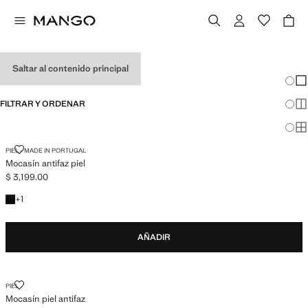
MOCASINES DE HOMBRE
Saltar al contenido principal
Cambi
Mos
FILTRAR Y ORDENAR
Mos
Mos
MOCASÍN ANTIFAZ PIEL
PIEL - MADE IN PORTUGAL
Mocasín antifaz piel
$ 3,199.00
Precio actual [$ 3,199.00 ]
+1 color
+
1
AÑADIR
MOCASÍN PIEL ANTIFAZ
PIEL
Mocasín piel antifaz