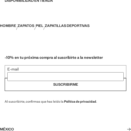
organizadas en tres categorías generales: Termorregulador, Funcional
DISPONIBILIDAD EN TIENDA
y Confort
HOMBRE
ZAPATOS
PIEL
ZAPATILLAS DEPORTIVAS
-10% en tu próxima compra al suscribirte a la newsletter
E-mail
SUSCRIBIRME
Al suscribirte, confirmas que has leído la
Política de privacidad
.
MÉXICO