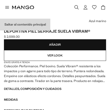
Selecciona un color
Azul marino
Saltar al contenido principal
PERFORMANCE / PIEL
DEPORTIVA PIEL SERRAJE SUELA VIBRAM®
$ 2,599.00
Precio actual [$ 2,599.00 ]
AÑADIR
VER LOOK
ENVÍO GRATIS A TIENDA
Colección Performance. Piel bovino. Suela Vibram® resistente a los
impactos y con agarre para todo tipo de terreno. Puntera redondeada.
Empeine con elásticos efecto cordones. Detalles pespunteados. Suela
de goma a contraste. Tirador en la parte trasera. Producto en rebajas
DETALLES, COMPOSICIÓN Y CUIDADOS
PERFORMANCE: Una colección de prendas confeccionadas con
fibras técnicas. Esta selección ofrece una amplia gama de
MEDIDAS
características avanzadas como tejidos bi-stretch, de secado rápido,
fácil planchado, termorreguladores, transpirables o repelentes al agua,