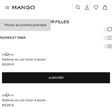
BOTTES ET BOTTINES POUR FILLES
Passer au contenu principal
Chang
Aff
FILTRER ET TRIER
Aff
Af
BOTTINES EN CUIR BOVIN À LACETS
NEW NOW
Bottines en cuir bovin à lacets
69,99 €
Prix actuel [69,99 € ]
AJOUTER
BOTTINES EN CUIR BOVIN À LACETS
NEW NOW
Bottines en cuir bovin à lacets
69,99 €
Prix actuel [69,99 € ]