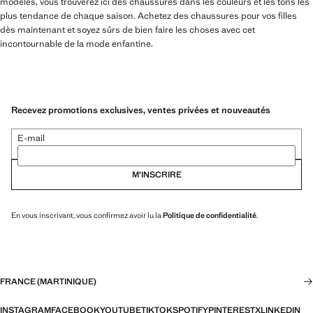
modèles, vous trouverez ici des chaussures dans les couleurs et les tons les
plus tendance de chaque saison. Achetez des chaussures pour vos filles
dès maintenant et soyez sûrs de bien faire les choses avec cet
incontournable de la mode enfantine.
Recevez promotions exclusives, ventes privées et nouveautés
E-mail
M’INSCRIRE
En vous inscrivant, vous confirmez avoir lu la
Politique de confidentialité
.
FRANCE (MARTINIQUE)
INSTAGRAM
FACEBOOK
YOUTUBE
TIKTOK
SPOTIFY
PINTEREST
X
LINKEDIN