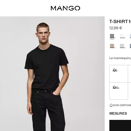
T-SHIRT 
12,99 €
Prix actuel [
Choisissez u
Le mannequin p
XS
Non dispon
XXL
Non dispon
DERNIÈRES UNI
NON DISPONIB
MESURES