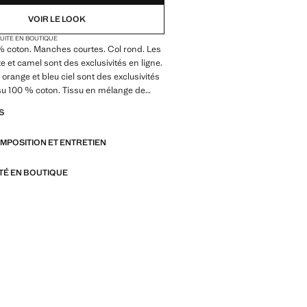
VOIR LE LOOK
TUITE EN BOUTIQUE
0% coton. Manches courtes. Col rond. Les
e et camel sont des exclusivités en ligne.
 orange et bleu ciel sont des exclusivités
ssu 100 % coton. Tissu en mélange de
es courtes. Ourlet droit. Longueur
S
lhouette Slim. Col à revers rond.
es manches Courtes
OMPOSITION ET ENTRETIEN
 verte et camel sont des exclusivités en
fit, 100 % coton, col rond, manches
ITÉ EN BOUTIQUE
 mannequin mesure 185 cm et porte une