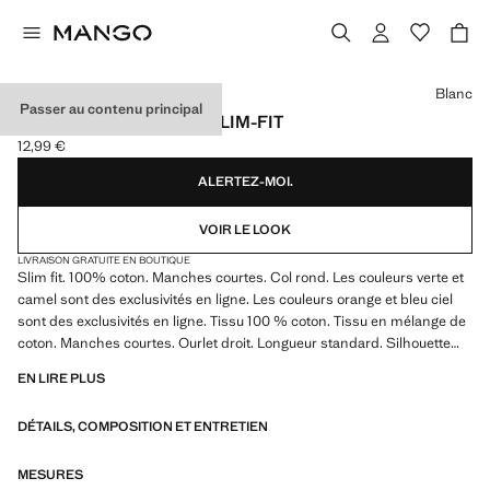
Choisissez une couleur
Blanc
Passer au contenu principal
T-SHIRT 100 % COTON SLIM-FIT
12,99 €
Prix actuel [12,99 € ]
ALERTEZ-MOI.
VOIR LE LOOK
LIVRAISON GRATUITE EN BOUTIQUE
Slim fit. 100% coton. Manches courtes. Col rond. Les couleurs verte et
camel sont des exclusivités en ligne. Les couleurs orange et bleu ciel
sont des exclusivités en ligne. Tissu 100 % coton. Tissu en mélange de
coton. Manches courtes. Ourlet droit. Longueur standard. Silhouette
Slim. Col à revers rond. Longueur des manches Courtes
EN LIRE PLUS
Les couleurs verte et camel sont des exclusivités en ligne, slim-fit, 100
DÉTAILS, COMPOSITION ET ENTRETIEN
% coton, col rond, manches courtes, le mannequin mesure 185 cm et
porte une taille M.
MESURES