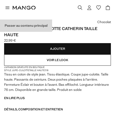
Choisissez une couleur
Chocolat
Passer au contenu principal
JEAN STYLE JUPE-CULOTTE CATHERIN TAILLE
HAUTE
22,99 €
Prix actuel [22,99 € ]
AJOUTER
VOIR LE LOOK
LIVRAISON GRATUITE EN BOUTIQUE
STYLE JUPE-CULOTTE
TAILLE HAUTE
7/8
Tissu en coton de style jean. Tissu élastique. Coupe jupe-culotte. Taille
haute. Passants de ceinture. Deux poches plaquées à l'arrière.
Fermeture Éclair et bouton à l’avant. Bas effiloché. Longueur intérieure
76 cm. Disponible en grande taille. Produit en solde
EN LIRE PLUS
DÉTAILS, COMPOSITION ET ENTRETIEN