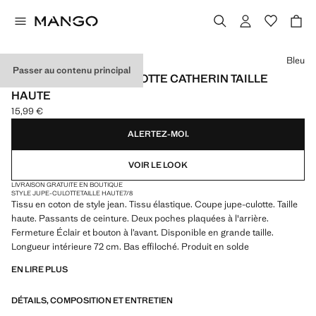
Choisissez une couleur
Bleu
Passer au contenu principal
JEAN STYLE JUPE-CULOTTE CATHERIN TAILLE
HAUTE
15,99 €
Prix actuel [15,99 € ]
ALERTEZ-MOI.
VOIR LE LOOK
LIVRAISON GRATUITE EN BOUTIQUE
STYLE JUPE-CULOTTE
TAILLE HAUTE
7/8
Tissu en coton de style jean. Tissu élastique. Coupe jupe-culotte. Taille
haute. Passants de ceinture. Deux poches plaquées à l'arrière.
Fermeture Éclair et bouton à l’avant. Disponible en grande taille.
Longueur intérieure 72 cm. Bas effiloché. Produit en solde
EN LIRE PLUS
DÉTAILS, COMPOSITION ET ENTRETIEN