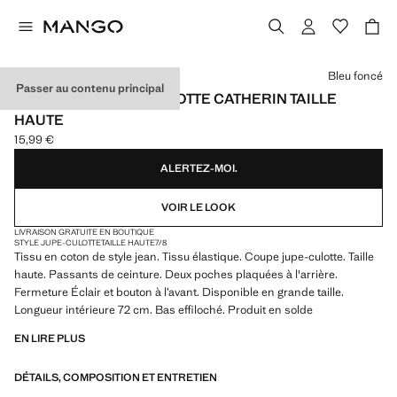
Choisissez une couleur
Bleu foncé
Passer au contenu principal
JEAN STYLE JUPE-CULOTTE CATHERIN TAILLE
HAUTE
15,99 €
Prix actuel [15,99 € ]
ALERTEZ-MOI.
VOIR LE LOOK
LIVRAISON GRATUITE EN BOUTIQUE
STYLE JUPE-CULOTTE
TAILLE HAUTE
7/8
Tissu en coton de style jean. Tissu élastique. Coupe jupe-culotte. Taille
haute. Passants de ceinture. Deux poches plaquées à l'arrière.
Fermeture Éclair et bouton à l’avant. Disponible en grande taille.
Longueur intérieure 72 cm. Bas effiloché. Produit en solde
EN LIRE PLUS
DÉTAILS, COMPOSITION ET ENTRETIEN