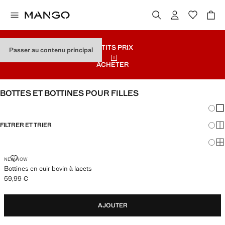
PETITS PRIX
Passer au contenu principal
ACHETER
BOTTES ET BOTTINES POUR FILLES
Chang
Aff
FILTRER ET TRIER
Aff
Af
BOTTINES EN CUIR BOVIN À LACETS
NEW NOW
Bottines en cuir bovin à lacets
59,99 €
Prix actuel [59,99 € ]
AJOUTER