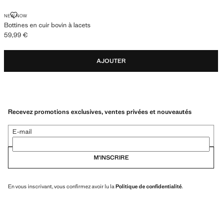
BOTTINES EN CUIR BOVIN À LACETS
NEW NOW
Bottines en cuir bovin à lacets
59,99 €
Prix actuel [59,99 € ]
AJOUTER
Recevez promotions exclusives, ventes privées et nouveautés
E-mail
M’INSCRIRE
En vous inscrivant, vous confirmez avoir lu la
Politique de confidentialité
.