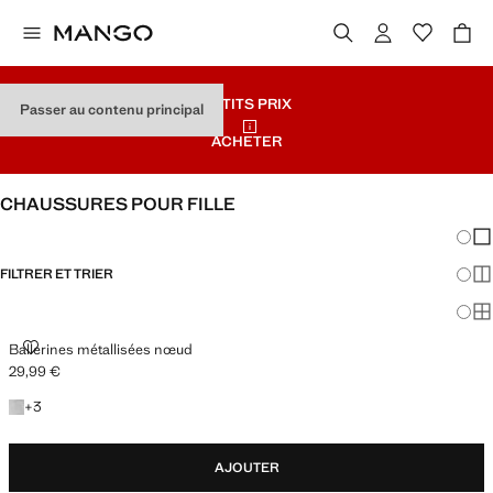
PETITS PRIX
Passer au contenu principal
ACHETER
CHAUSSURES POUR FILLE
Chang
Aff
FILTRER ET TRIER
Aff
Af
BALLERINES MÉTALLISÉES NŒUD
Ballerines métallisées nœud
29,99 €
Prix actuel [29,99 € ]
+3 couleurs
+
3
AJOUTER