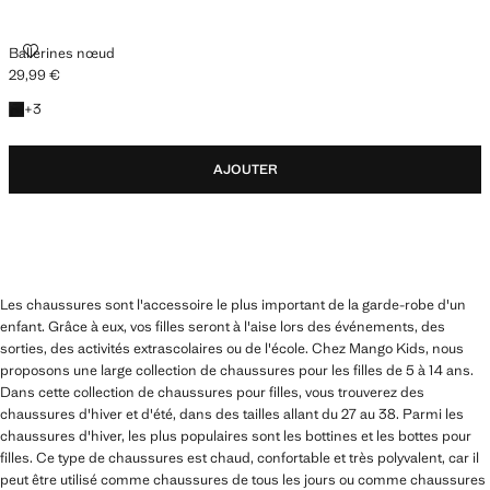
BALLERINES NŒUD
Ballerines nœud
29,99 €
Prix actuel [29,99 € ]
+3 couleurs
+
3
AJOUTER
Les chaussures sont l'accessoire le plus important de la garde-robe d'un
enfant. Grâce à eux, vos filles seront à l'aise lors des événements, des
sorties, des activités extrascolaires ou de l'école. Chez Mango Kids, nous
proposons une large collection de chaussures pour les filles de 5 à 14 ans.
Dans cette collection de chaussures pour filles, vous trouverez des
chaussures d'hiver et d'été, dans des tailles allant du 27 au 38. Parmi les
chaussures d'hiver, les plus populaires sont les bottines et les bottes pour
filles. Ce type de chaussures est chaud, confortable et très polyvalent, car il
peut être utilisé comme chaussures de tous les jours ou comme chaussures