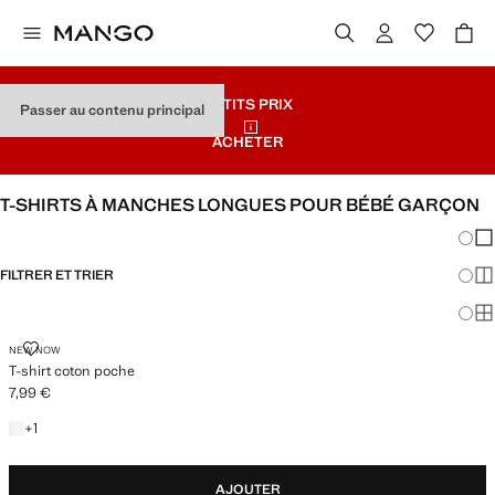
PETITS PRIX
Passer au contenu principal
ACHETER
T-SHIRTS À MANCHES LONGUES POUR BÉBÉ GARÇON
Chang
Aff
FILTRER ET TRIER
Aff
Af
T-SHIRT COTON POCHE
NEW NOW
T-shirt coton poche
7,99 €
Prix actuel [7,99 € ]
+1 couleur
+
1
AJOUTER