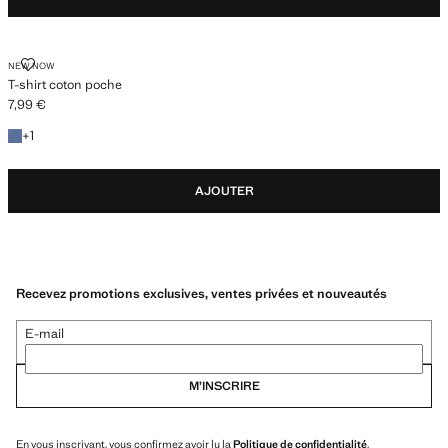
T-SHIRT COTON POCHE
NEW NOW
T-shirt coton poche
7,99 €
Prix actuel [7,99 € ]
+1 couleur
+
1
AJOUTER
Recevez promotions exclusives, ventes privées et nouveautés
E-mail
M’INSCRIRE
En vous inscrivant, vous confirmez avoir lu la
Politique de confidentialité
.