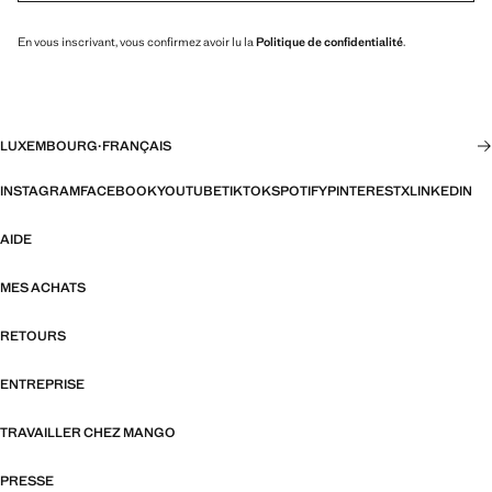
En vous inscrivant, vous confirmez avoir lu la
Politique de confidentialité
.
LUXEMBOURG
·
FRANÇAIS
INSTAGRAM
FACEBOOK
YOUTUBE
TIKTOK
SPOTIFY
PINTEREST
X
LINKEDIN
AIDE
MES ACHATS
RETOURS
ENTREPRISE
TRAVAILLER CHEZ MANGO
PRESSE