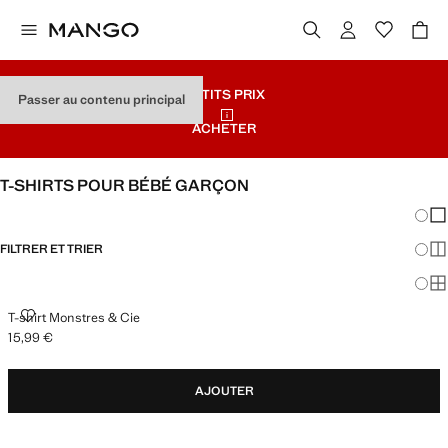
PETITS PRIX
Passer au contenu principal
ACHETER
T-SHIRTS POUR BÉBÉ GARÇON
Chang
Aff
FILTRER ET TRIER
Aff
Af
T-SHIRT MONSTRES & CIE
T-shirt Monstres & Cie
15,99 €
Prix actuel [15,99 € ]
AJOUTER