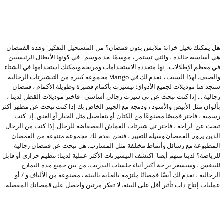
هل يمكنك تخيل خزانة ملابس بدون قمصان؟ من المستحيل التفكير! وهذه القمصان
هي أساسية خالدة ، والتي تستمر ، موسمًا بعد موسم ، في كونها الأبطال الرئيسيين
في معظم الإطلالات. إنها متعددة الاستخدامات ومريحة ويمكنك استخدامها في الشتاء
والصيف. لهذا السبب ، نقدم لك في Mango مجموعة كبيرة من التيشيرتات الرجالية.
ستجد هنا موديلات لجميع الأذواق: تيشيرت بأكمام قصيرة وطويلة الأكمام ، قمصان
رجالية ... إذا كنت تبحث عن تي شيرت رجالي أساسي ، فاختر موديلات القطن لدينا ،
بألوان مثل الأبيض والأسود ، ودمجه مع الجينز الخاص بك إذا كنت تبحث عن مظهر أكثر
رسمية ، فاختر قميصًا مصنوعًا من الكتان أو بتفاصيل مثل الخباز أو العنق. إذا كنت
تبحث عن الراحة ، فاختر تي شيرتات القماش الفضفاضة للرجال. إذا كنت من الرجال
الذين يرون القمصان وسيلة للتعبير ، فنحن نقدم لك مجموعة متنوعة من القمصان
المطبوعة مع رسائل وأنماط مختلفة مثل المشارب. هل تبحث عن قمصان رجالية
للرياضة؟ لدينا منهم أيضا! اكتشف التيشيرتات الأكثر عملية لدينا: تنظيم حراري أو قابل
للتنفس ، وستشعر براحة أكبر أثناء جلسات التدريب. من بين جميع هذه النماذج
الرجالية ، نقدم لك أيضًا قمصانًا ملتزمة بالعناية بالبيئة ، مصنوعة من الألياف و / أو
عمليات إنتاج ذات تأثير أقل على البيئة. لا تفكر مرتين واحصل على قمصانك المفضلة.