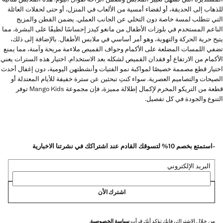
للذهاب إلى الحديقة، أو لقضاء أمسية من الألعاب في المنزل، أو حتى لحفلات العائلة
التي تتطلب لمسة خاصة دون التخلي عن الجانب العملي. يضمن القطن والمزيج
الناعم المستخدم في بلوزات الأطفال من مانغو كيدز إحساسًا لطيفًا على البشرة، مما
يتيح حرية الحركة والتهوية، وهو أمر أساسي في ملابس الأطفال. بالإضافة إلى ذلك،
تضفي اللمسات المضلعة على الأكمام وحواف القميص ملاءمة مريحة وآمنة، مما يمنع
الأكمام من الارتفاع أو فقدان القميص لشكله بعد الاستخدام. اختيار هذه السترات يعني
اختيار قطع مصممة خصيصًا لمواكبة نمو الفتيات وأنشطتهن اليومية، دون إغفال أحدث
الصيحات والتصاميم العصرية. سواء كنتِ تبحثين عن سترة خفيفة للأيام المعتدلة أو
قطعة من التريكو المخرم لإكمال إطلالة مميزة، فإن مجموعة Mango Kids توفر
التنوع والجودة في كل تفصيل.
-استمتع بخصم 10% لتسوقك القادم عند اشتراكك في نشرتنا الاخبارية
البريد الإلكتروني
اشترك الأن
من خلال الاشتراك، فإنك تؤكد أنك قرأت
سياسة الخصوصية
.