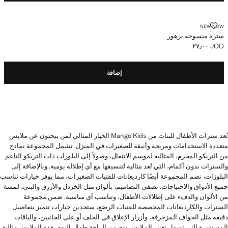
سترة منسوجة بزهور
NEW NOW
سترة منسوجة بزهور
JOD ٢٧٫٠٠
السعر الحالي [JOD ٢٧٫٠٠ ]
إضافة
تُعد سترات الأطفال للبنات من Mango Kids الخيار المثالي لمن يبحثون عن ملابس
متعددة الاستخدامات ومريحة وأنيقة للصغيرات في المنزل. تشمل المجموعة نماذج
من التريكو المخرم، المثالية لموسم الانتقال، وصولاً إلى البلوزات ذات التريكو الناعم
والسترات بدون أكمام، التي تُعد مثالية لتنسيقها مع أي إطلالة يومية. وبالإضافة إلى
البلوزات، تضم المجموعة أيضًا كارديغانات للفتيات الصغيرات، مما يوفر خيارات تناسب
جميع الأذواق والاحتياجات. تضفي التصاميم، بألوان مثل الخردل والأزرق والبني، لمسة
من الألوان والدفء على إطلالات الأطفال، وتناسب أي مناسبة. ضمن مجموعة
السترات والكارديغانات المخصصة للفتيات الرضع، ستجدين خيارات تتميز بتفاصيل
دقيقة مثل الحواف المزخرفة، وأزرار الإغلاق في الخلف أو على الجانبين، والياقات
المستديرة التي تسهل تغيير الملابس وتضمن الراحة طوال اليوم. هذه الملابس مثالية