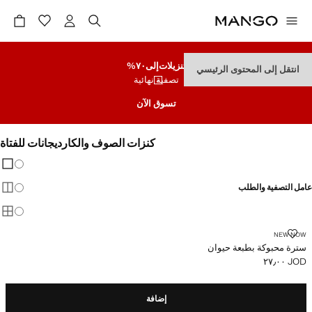
تنزيلات
إلى٧٠%
انتقل إلى المحتوى الرئيسي
تصفية نهائية
تسوق الآن
كنزات الصوف والكارديجانات للفتاة
تغيير 
عرض
عامل التصفية والطلب
عرض
عرض
سترة محبوكة بطبعة حيوان
NEW NOW
سترة محبوكة بطبعة حيوان
JOD ٢٧٫٠٠
السعر الحالي [JOD ٢٧٫٠٠ ]
إضافة