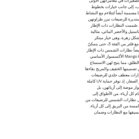
ة مصممة لمرافقة الصغيرات في مغامراتهن الأولى
دب، إلى جانب خيارات بخطوط
 مصممة أيضاً لتتلاءم مع النشاط
تديرة للرضيعات تبرز طراوتهن
 صُممت النظارات ذات الإطار
ستيل والأخضر المائي، مثالية
 شكل زهرة، وهي خيار مبتكر
وممتع يضفي شخصية مميزة على أي أزياء. وقد صُمم كل نموذج مع مراعاة حماية بصر الصغيرات، بعامل حماية UV كامل مع فلتر من الفئة 3، حتى يتمكنّ
أيضاً نظارات الشمس ذات الإطار
على شكل دب للرضيعات، وهي خيار محبب يجمع بين الوظيفية والمتانة والأناقة. تُعدّ نظارات الشمس للرضيعات من Mango Kids الأكسسوار الأساسي
طلق، مما يتيح لهن الاستمتاع
ت تجمع بين الجودة والأمان. يضمن تصميمها الخفيف والمريح بقاءها
سسوارات معطف جلدي للرضيعات
التي تضيف لمسة إضافية من الأناقة والسحر. وإلى جانب تصميمها الجذاب، تقدم هذه النظارات فوائد أساسية لصحة بصر الصغار، إذ توفر حماية UV كاملة
ار موضة إلى أزيائهن، بل
 الرضيعات لإتمام كل أزياء، من الأطواق إلى
يجعل نظارات الشمس للرضيعات من
في لمسة من البريق إلى كل أزياء.
نسيقها مع النظارات وضمان