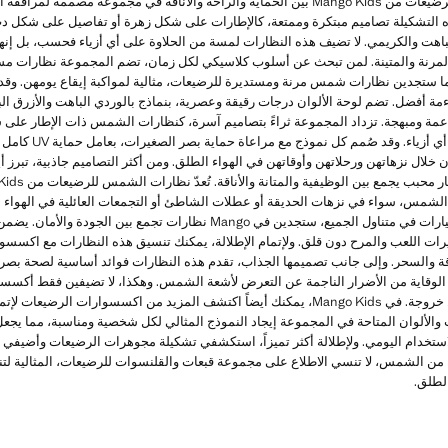
تجمع نظارات الشمس للأطفال الرضيعات من Mango Kids بين الحماية والراحة والأناقة في مجموع
ه التشكيلة تصاميم مبتكرة وممتعة، كالإطارات على شكل زهرة أو تفاصيل على شكل 
باهت والكريمي. لا تضيف هذه النظارات لمسة من الحلاوة على أي أزياء فحسب، بل إنها
لمرنة والمتينة. لمن تبحث عن أسلوب كلاسيكي لكل زمان، تضم المجموعة نظارات مس
ا ستجدين نظارات شمس مرنة ومستديرة للرضيعات، مثالية لمواكبة إيقاع يومهن. وقد
مة أفضل. تضم لوحة الألوان درجات رقيقة وعصرية، بنماذج بالوردي الباهت والأزرق البا
 ناعمة ومبهجة. تزداد المجموعة ثراءً بتصاميم آسرة، كنظارات الشمس ذات الإطار على
خلال نزهاتهن ورحلاتهن وأوقاتهن في الهواء الطلق. ومن أكثر التصاميم جاذبية، تبرز 
شمس، سواء في نزهات الحديقة أو عطلات الشاطئ أو التجمعات العائلية في الهواء ال
بكل لحظة. وإن كنت تبحثين عن خيارات في متناول الجميع، ستجدين في Mango نظارا
غيرات اللعب والمرح دون قلق. ولإتمام الإطلالة، يمكنك تنسيق هذه النظارات مع اك
 الوقاية من الأضرار الناجمة عن التعرض لأشعة الشمس. وهكذا، لا تضيفين فقط أكسسو
تحرصين أيضاً على صحتهن في كل خروجة. في Mango Kids، يمكنك أيضاً اكتشف المزيد من اكسسوارات
ب والألوان المتاحة في المجموعة إيجاد النموذج المثالي لكل شخصية ومناسبة، مما 
ياً وأنيقاً للاستخدام اليومي. ولإطلالة أكثر تميزاً، استكشفي تشكيلة مجوهرات الرضيعات وأضي
 من الشمس، لا تنسي الاطلاع على مجموعة قبعات والقلنسوات للرضيعات، المثالية لت
لطلق.