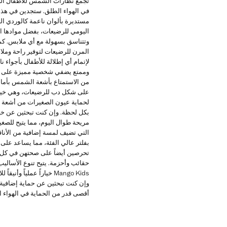
في الهواء الطلق. ستجدين في هذ
مستديرة بألوان ناعمة كالوردي ال
اليومي للرضيعات، بفضل موادها ا
وتتناسق بسهولة مع أي ملابس. كم
المرن للرضيعات لتوفير راحة وملاء
لإتمام أي إطلالة للأطفال بأجواء
من الاستمتاع بأشعة الشمس بأمان 
لحماية عيون الصغيرات من أشعة ال
مريحة طوال اليوم، مما يتيح للص
بفلتر عالي الفئة، مما يساعد على
حقائب وأحزمة. يتيح تنوع الأسالي
Mango Kids خياراً عمل
وإن كنت تبحثين عن حماية إضافية
أقصى قدر من الحماية في الهواء ا