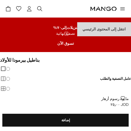
تنزيلات
إلى٧٠%
انتقل إلى المحتوى الرئيسي
تصفية نهائية
تسوق الآن
بناطيل بيرمودا للأولاد
تغيير 
عرض
عامل التصفية والطلب
عرض
عرض
مايوه رسوم أزهار
مايوه رسوم أزهار
JOD ٢٥٫٠٠
السعر الحالي [JOD ٢٥٫٠٠ ]
إضافة