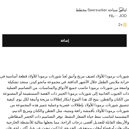
لباس سباحة SEERSUCKER مخطط
لباس سباحة Seersucker مخطط
JOD ٢٥٫٠٠
السعر الحالي [JOD ٢٥٫٠٠ ]
+2 المزيد من الألوان
2
+
إضافة
شورتات برمودا للأولاد لصيف مريح وأنيق تُعدّ شورتات برمودا للأولاد قطعة أساسية في
خزانة ملابس الطفل خلال الأشهر الدافئة. في مجموعة مانجو كيدز، ستجد تشكيلة
واسعة من شورتات برمودا تناسب جميع الأذواق والمناسبات. من التصاميم العملية
ذات الجيوب الجانبية إلى شورتات برمودا الجينز ذات القصة المستقيمة أو المصنوعة
من الكتان والقطن، يتيح لك هذا التنوع ابتكار إطلالات مريحة وأنيقة لكل يوم. كيفية
تنسيق شورتات برمودا للأولاد بإطلالات عصرية وعملية تتميز هذه المجموعة من
شورتات برمودا للأولاد بأقمشة رائعة ومتينة، مثل القطن والكتان ومزيج الدنيم،
المصممة لتناسب نمط حياة الصغار النشط. توفر التصاميم ذات الخصر المطاطي
والأربطة القابلة للتعديل أقصى درجات الراحة، مما يجعلها مثالية للأنشطة الخارجية
والنزهات أو قضاء أوقات ممتعة في الحديقة. إذا كنت تبحث عن خيار أكثر راحة، فإن