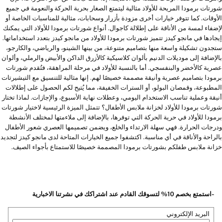
شورتات برمودا المريحة للأولاد مثالية ليتمتع الصغار بحرية الحركة والنعومة في جميع
الأوقات. كما تتوفر خيارات أخرى مزودة بأزرار وسحابات، مثالية للمناسبات الخاصة أو
لإضفاء لمسة من الأناقة على إطلالة كاجوال. أنواع شورتات برمودا للأولاد التي يمكنك
إيجادها في مانجو كيدز تتميز شورتات برمودا للأولاد من مانجو كيدز بتعدد استخداماتها.
ستجدون تشكيلة واسعة منها بتصاميم متنوعة، من بينها الشينو، والرياضي، والكارجو،
بالإضافة إلى موديلات الدنيم بألوان كلاسيكية كالأزرق الداكن والأبيض والرملي، وألوان
عصرية كالأخضر والبنفسجي. أما بالنسبة للأولاد في مرحلة المراهقة، فتُقدم شورتات
برمودا بتصاميم عصرية وأنيقة مصممة خصيصًا لهم. إنها مثالية للتنسيق مع التيشيرتات
المطبوعة، وقمصان البولو، أو السترات الخفيفة، مما يُتيح لكم الحصول على إطلالات
أنيقة وعملية تناسب الاستخدام اليومي، وعطلات نهاية الأسبوع، والإجازات. لماذا تختار
شورتات برمودا للأولاد لخزانة ملابس الأطفال؟ تتمثل الميزة الرئيسية لاختيار شورتات
برمودا للأولاد في حرية الحركة التي توفرها، بالإضافة إلى ملاءمتها لمختلف الأنشطة
ودرجات الحرارة. فهي سهلة الارتداء والخلع، ويضمن تصميمها العصري شعور الأطفال
بالراحة والأناقة في أي مناسبة. اكتشفوا جميع الخيارات المتاحة لدى مانجو كيدز لتجديد
خزانة ملابس طفلكم بشورتات برمودا المصممة خصيصًا للاستمتاع بأجواء الصيف.
-استمتع بخصم 10% لتسوقك القادم عند اشتراكك في نشرتنا الاخبارية
البريد الإلكتروني