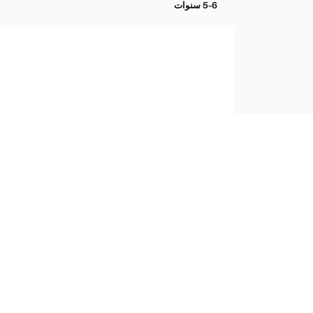
5-6 سنوات
معطف أنوراك بغطاء رأس وأزرار