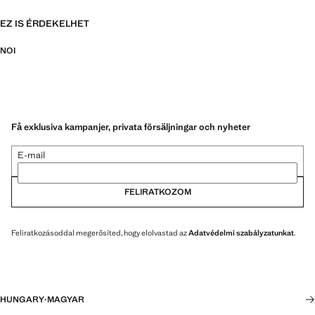
EZ IS ÉRDEKELHET
NOI
Få exklusiva kampanjer, privata försäljningar och nyheter
E-mail
FELIRATKOZOM
Feliratkozásoddal megerősíted, hogy elolvastad az
Adatvédelmi szabályzatunkat
.
HUNGARY
·
MAGYAR