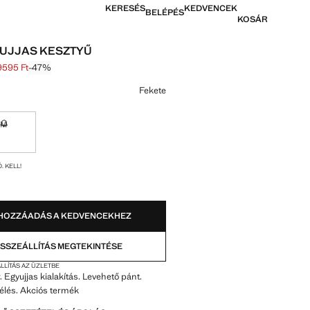
KERESÉS
KEDVENCEK
BELÉPÉS
KOSÁR
UJJAS KESZTYŰ
9595 Ft
-47%
húzva [17 995 Ft ]
[9595 Ft ]
színt
Fekete
M
tó. Kell!
Nem kapható. Kell!
OK!
. KELL!
HOZZÁADÁS A KEDVENCEKHEZ
SSZEÁLLÍTÁS MEGTEKINTÉSE
LLÍTÁS AZ ÜZLETBE
 Egyujjas kialakítás. Levehető pánt.
lés. Akciós termék