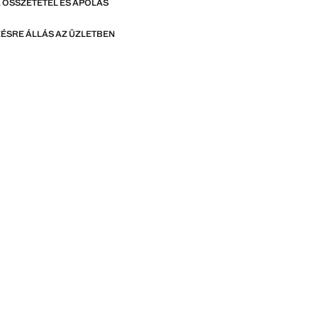
 ÖSSZETÉTEL ÉS ÁPOLÁS
ÉSRE ÁLLÁS AZ ÜZLETBEN