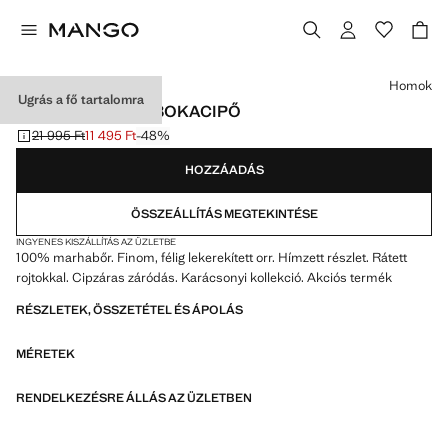
Válassz egy színt
Homok
Ugrás a fő tartalomra
ROJTOZOTT BŐR BOKACIPŐ
21 995 Ft
11 495 Ft
-48%
Kezdeti ár áthúzva [21 995 Ft ]
Jelenlegi ár [11 495 Ft ]
HOZZÁADÁS
ÖSSZEÁLLÍTÁS MEGTEKINTÉSE
INGYENES KISZÁLLÍTÁS AZ ÜZLETBE
100% marhabőr. Finom, félig lekerekített orr. Hímzett részlet. Rátett
rojtokkal. Cipzáras záródás. Karácsonyi kollekció. Akciós termék
RÉSZLETEK, ÖSSZETÉTEL ÉS ÁPOLÁS
MÉRETEK
RENDELKEZÉSRE ÁLLÁS AZ ÜZLETBEN