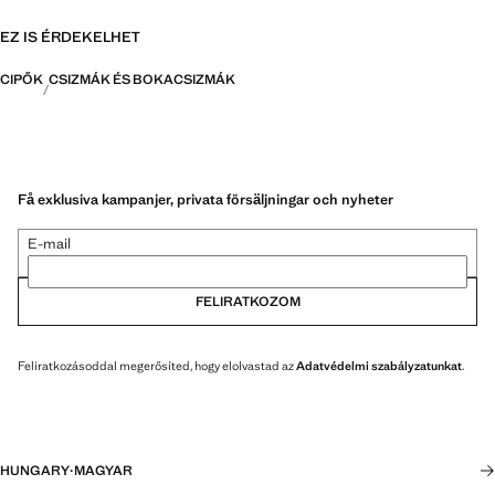
EZ IS ÉRDEKELHET
CIPŐK
CSIZMÁK ÉS BOKACSIZMÁK
Få exklusiva kampanjer, privata försäljningar och nyheter
E-mail
FELIRATKOZOM
Feliratkozásoddal megerősíted, hogy elolvastad az
Adatvédelmi szabályzatunkat
.
HUNGARY
·
MAGYAR