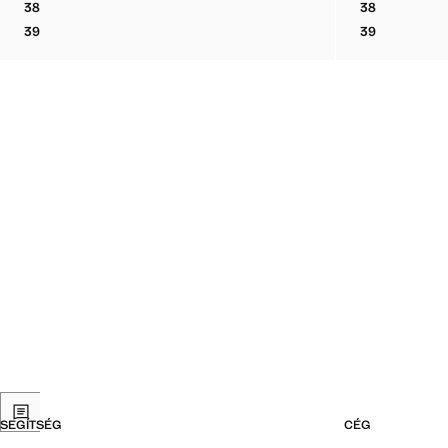
38
38
BORJÚBŐR FŰZŐS BOKACSIZMA
BORJÚBŐR 
39
39
BORJÚBŐR FŰZŐS BOKACSIZMA
BORJÚBŐR 
SEGÍTSÉG
CÉG