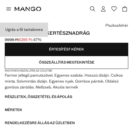
Válassz egy színt
Piszkosfehér
Ugrás a fő tartalomra
CSÍKOS FARMER KERTÉSZNADRÁG
9995 Ft
5295 Ft
-47%
Kezdeti ár áthúzva [9995 Ft ]
Jelenlegi ár [5295 Ft ]
ÉRTESÍTÉST KÉREK
ÖSSZEÁLLÍTÁS MEGTEKINTÉSE
INGYENES KISZÁLLÍTÁS AZ ÜZLETBE
Farmer jellegű pamutszövet. Egyenes szabás. Hosszú dizájn. Csíkos
minta. Szívmintás dizájn. Egyenes nyak. Gombos pántok. Oldalsó
gombos záródás. Mellzseb. Akciós termék
RÉSZLETEK, ÖSSZETÉTEL ÉS ÁPOLÁS
MÉRETEK
RENDELKEZÉSRE ÁLLÁS AZ ÜZLETBEN