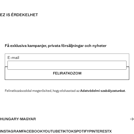
EZ IS ÉRDEKELHET
Få exklusiva kampanjer, privata försäljningar och nyheter
E-mail
FELIRATKOZOM
Feliratkozásoddal megerősíted, hogy elolvastad az
Adatvédelmi szabályzatunkat
.
HUNGARY
·
MAGYAR
INSTAGRAM
FACEBOOK
YOUTUBE
TIKTOK
SPOTIFY
PINTEREST
X