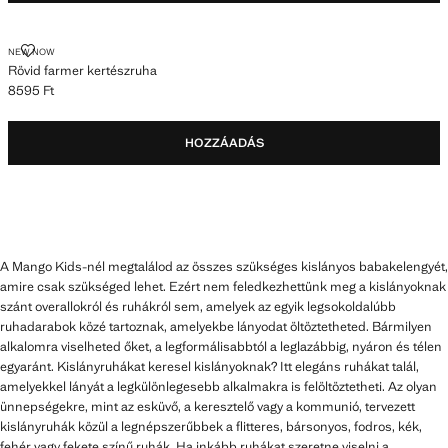
RÖVID FARMER KERTÉSZRUHA
NEW NOW
Rövid farmer kertészruha
8595 Ft
Jelenlegi ár [8595 Ft ]
HOZZÁADÁS
A Mango Kids-nél megtalálod az összes szükséges kislányos babakelengyét,
amire csak szükséged lehet. Ezért nem feledkezhettünk meg a kislányoknak
szánt overallokról és ruhákról sem, amelyek az egyik legsokoldalúbb
ruhadarabok közé tartoznak, amelyekbe lányodat öltöztetheted. Bármilyen
alkalomra viselheted őket, a legformálisabbtól a leglazábbig, nyáron és télen
egyaránt. Kislányruhákat keresel kislányoknak? Itt elegáns ruhákat talál,
amelyekkel lányát a legkülönlegesebb alkalmakra is felöltöztetheti. Az olyan
ünnepségekre, mint az esküvő, a keresztelő vagy a kommunió, tervezett
kislányruhák közül a legnépszerűbbek a flitteres, bársonyos, fodros, kék,
fehér vagy fekete színű ruhák. Ha inkább ruhákat szeretne viselni a