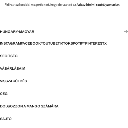
Feliratkozásoddal megerősíted, hogy elolvastad az
Adatvédelmi szabályzatunkat
.
HUNGARY
·
MAGYAR
INSTAGRAM
FACEBOOK
YOUTUBE
TIKTOK
SPOTIFY
PINTEREST
X
SEGÍTSÉG
VÁSÁRLÁSAIM
VISSZAKÜLDÉS
CÉG
DOLGOZZON A MANGO SZÁMÁRA
SAJTÓ