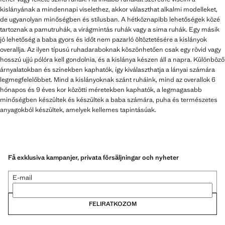
kislányának a mindennapi viselethez, akkor választhat alkalmi modelleket,
de ugyanolyan minőségben és stílusban. A hétköznapibb lehetőségek közé
tartoznak a pamutruhák, a virágmintás ruhák vagy a sima ruhák. Egy másik
jó lehetőség a baba gyors és időt nem pazarló öltöztetésére a kislányok
overallja. Az ilyen típusú ruhadaraboknak köszönhetően csak egy rövid vagy
hosszú ujjú pólóra kell gondolnia, és a kislánya készen áll a napra. Különböző
árnyalatokban és színekben kaphatók, így kiválaszthatja a lányai számára
legmegfelelőbbet. Mind a kislányoknak szánt ruháink, mind az overallok 6
hónapos és 9 éves kor közötti méretekben kaphatók, a legmagasabb
minőségben készültek és készültek a baba számára, puha és természetes
anyagokból készültek, amelyek kellemes tapintásúak.
Få exklusiva kampanjer, privata försäljningar och nyheter
E-mail
FELIRATKOZOM