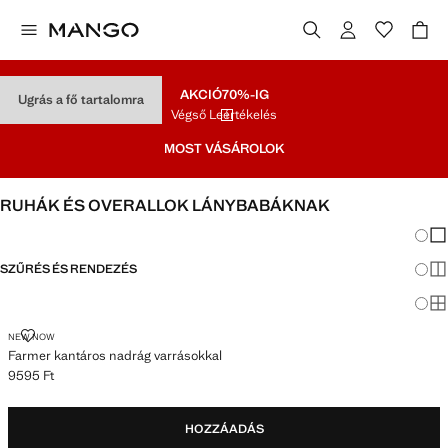
AKCIÓ
70%-IG
Ugrás a fő tartalomra
Végső Leértékelés
MOST VÁSÁROLOK
RUHÁK ÉS OVERALLOK LÁNYBABÁKNAK
Nézet
Kev
SZŰRÉS ÉS RENDEZÉS
To
Ma
FARMER KANTÁROS NADRÁG VARRÁSOKKAL
NEW NOW
Farmer kantáros nadrág varrásokkal
9595 Ft
Jelenlegi ár [9595 Ft ]
HOZZÁADÁS