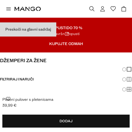
POPUSTI
DO 70 %
Preskoči na glavni sadržaj
Završni Popusti
KUPUJTE ODMAH
DŽEMPERI ZA ŽENE
Promj
Pri
FILTRIRAJ I NARUČI
Pri
Pri
PLETENI PULOVER S PLETENICAMA
Pleteni pulover s pletenicama
39,99 €
Trenutačna cijena [39,99 € ]
DODAJ