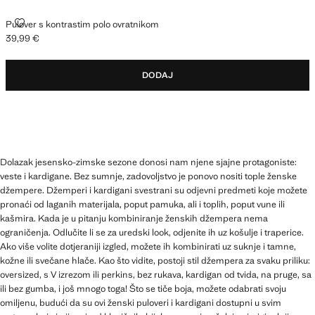
PULOVER S KONTRASTIM POLO OVRATNIKOM
Pulover s kontrastim polo ovratnikom
39,99 €
Trenutačna cijena [39,99 € ]
DODAJ
Dolazak jesensko-zimske sezone donosi nam njene sjajne protagoniste:
veste i kardigane. Bez sumnje, zadovoljstvo je ponovo nositi tople ženske
džempere. Džemperi i kardigani svestrani su odjevni predmeti koje možete
pronaći od laganih materijala, poput pamuka, ali i toplih, poput vune ili
kašmira. Kada je u pitanju kombiniranje ženskih džempera nema
ograničenja. Odlučite li se za uredski look, odjenite ih uz košulje i traperice.
Ako više volite dotjeraniji izgled, možete ih kombinirati uz suknje i tamne,
kožne ili svečane hlače. Kao što vidite, postoji stil džempera za svaku priliku:
oversized, s V izrezom ili perkins, bez rukava, kardigan od tvida, na pruge, sa
ili bez gumba, i još mnogo toga! Što se tiče boja, možete odabrati svoju
omiljenu, budući da su ovi ženski puloveri i kardigani dostupni u svim