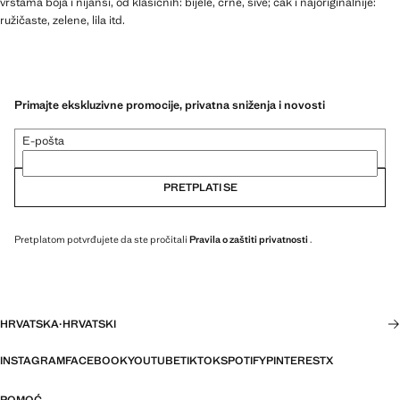
vrstama boja i nijansi, od klasičnih: bijele, crne, sive; čak i najoriginalnije:
ružičaste, zelene, lila itd.
Primajte ekskluzivne promocije, privatna sniženja i novosti
E-pošta
PRETPLATI SE
Pretplatom potvrđujete da ste pročitali
Pravila o zaštiti privatnosti
.
HRVATSKA
·
HRVATSKI
INSTAGRAM
FACEBOOK
YOUTUBE
TIKTOK
SPOTIFY
PINTEREST
X