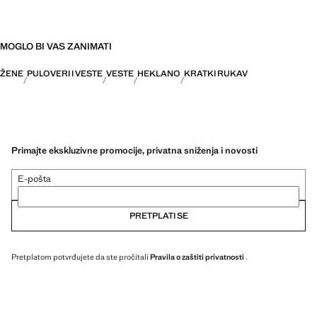
MOGLO BI VAS ZANIMATI
ŽENE
PULOVERI I VESTE
VESTE
HEKLANO
KRATKI RUKAV
Primajte ekskluzivne promocije, privatna sniženja i novosti
E-pošta
PRETPLATI SE
Pretplatom potvrđujete da ste pročitali
Pravila o zaštiti privatnosti
.