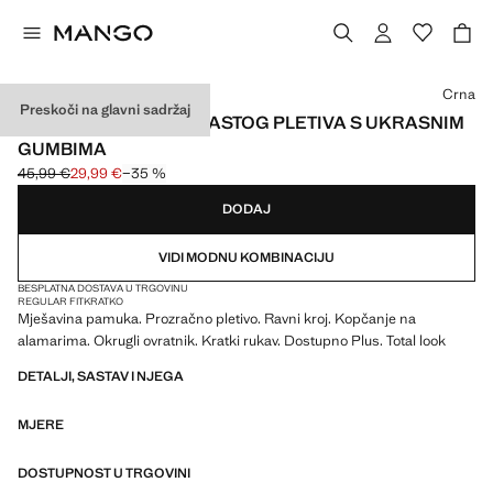
Odaberite boju
Crna
Preskoči na glavni sadržaj
KARDIGAN OD RUPIČASTOG PLETIVA S UKRASNIM
GUMBIMA
45,99 €
29,99 €
−35 %
Početna cijena prekrižena [45,99 € ]
Trenutačna cijena [29,99 € ]
DODAJ
VIDI MODNU KOMBINACIJU
BESPLATNA DOSTAVA U TRGOVINU
REGULAR FIT
KRATKO
Mješavina pamuka. Prozračno pletivo. Ravni kroj. Kopčanje na
alamarima. Okrugli ovratnik. Kratki rukav. Dostupno Plus. Total look
DETALJI, SASTAV I NJEGA
MJERE
DOSTUPNOST U TRGOVINI